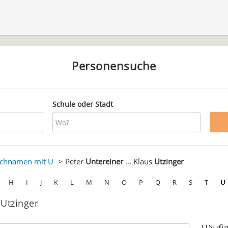
Personensuche
Schule oder Stadt
chnamen mit U
Peter
Untereiner
... Klaus
Utzinger
H
I
J
K
L
M
N
O
P
Q
R
S
T
U
 Utzinger