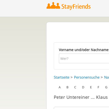
Vorname und/oder Nachname
Startseite
Personensuche
Na
A
B
C
D
E
F
G
Peter Untereiner ... Klaus