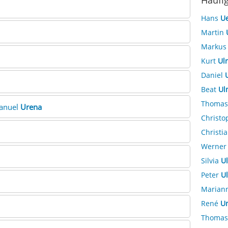
Häufi
Hans
Ue
Martin
Marku
Kurt
Ulr
Daniel
Beat
Ul
Thoma
Manuel
Urena
Christ
Christi
Werne
Silvia
Ul
Peter
Ul
Marian
René
Un
Thoma