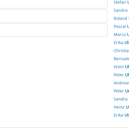
Stefan
Sandra
Roland
Pascal
U
Marco
U
Erika
Ul
Christi
Bernad
Vreni
U
Peter
U
Andrea
Peter
U
Sandra
Heinz
U
Erika
Ut