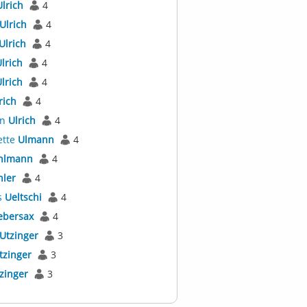
Ulrich
4
Ulrich
4
Ulrich
4
lrich
4
lrich
4
rich
4
an
Ulrich
4
ette
Ulmann
4
hlmann
4
hler
4
s
Ueltschi
4
ebersax
4
Utzinger
3
tzinger
3
zinger
3