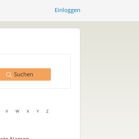
Einloggen
Suchen
V
W
X
Y
Z