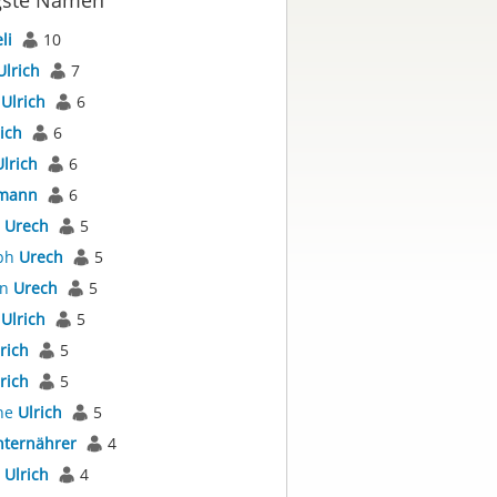
gste Namen
li
10
Ulrich
7
s
Ulrich
6
ich
6
Ulrich
6
mann
6
s
Urech
5
oph
Urech
5
an
Urech
5
r
Ulrich
5
rich
5
rich
5
ne
Ulrich
5
ternährer
4
s
Ulrich
4