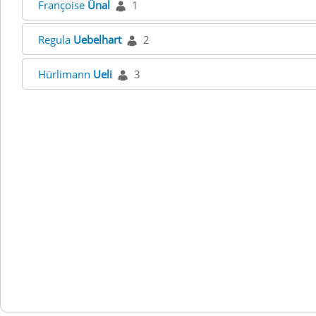
Françoise
Ünal
1
Regula
Uebelhart
2
Hürlimann
Ueli
3