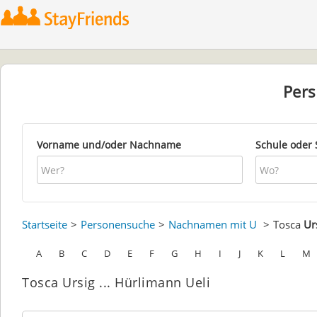
Per
Vorname und/oder Nachname
Schule oder 
Startseite
Personensuche
Nachnamen mit U
Tosca
Ur
A
B
C
D
E
F
G
H
I
J
K
L
M
Tosca Ursig ... Hürlimann Ueli