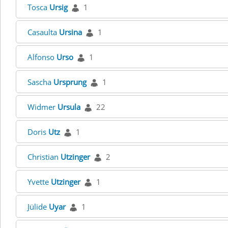
Tosca
Ursig
1
Casaulta
Ursina
1
Alfonso
Urso
1
Sascha
Ursprung
1
Widmer
Ursula
22
Doris
Utz
1
Christian
Utzinger
2
Yvette
Utzinger
1
Jülide
Uyar
1