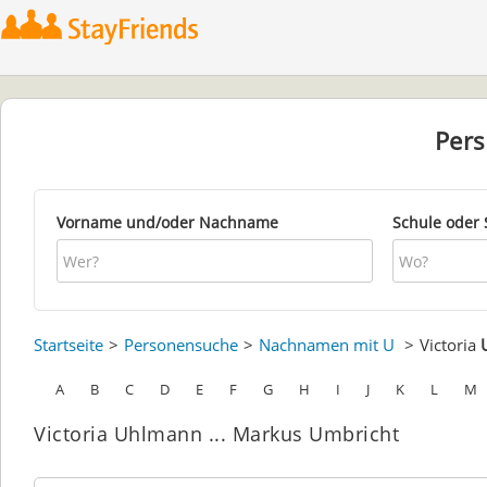
Per
Vorname und/oder Nachname
Schule oder 
Startseite
Personensuche
Nachnamen mit U
Victoria
A
B
C
D
E
F
G
H
I
J
K
L
M
Victoria Uhlmann ... Markus Umbricht