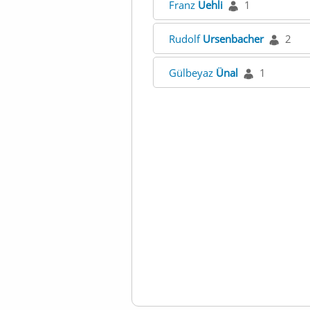
Franz
Uehli
1
Rudolf
Ursenbacher
2
Gülbeyaz
Ünal
1