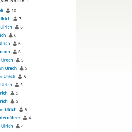
gste Namen
li
10
Ulrich
7
s
Ulrich
6
ich
6
Ulrich
6
mann
6
s
Urech
5
oph
Urech
5
an
Urech
5
r
Ulrich
5
rich
5
rich
5
ne
Ulrich
5
ternährer
4
s
Ulrich
4