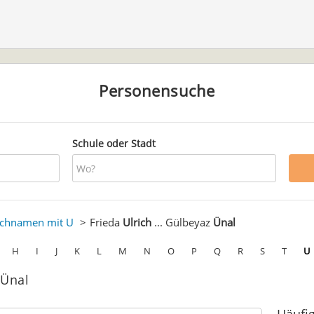
Personensuche
Schule oder Stadt
chnamen mit U
Frieda
Ulrich
... Gülbeyaz
Ünal
H
I
J
K
L
M
N
O
P
Q
R
S
T
U
 Ünal