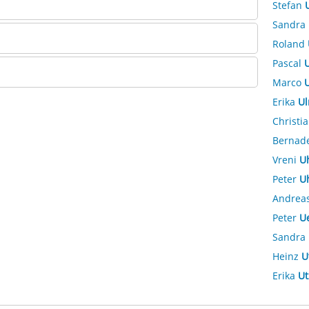
Stefan
Sandra
Roland
Pascal
U
Marco
U
Erika
Ul
Christi
Bernad
Vreni
U
Peter
U
Andrea
Peter
U
Sandra
Heinz
U
Erika
Ut