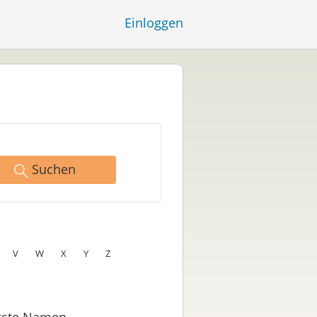
Einloggen
Suchen
V
W
X
Y
Z