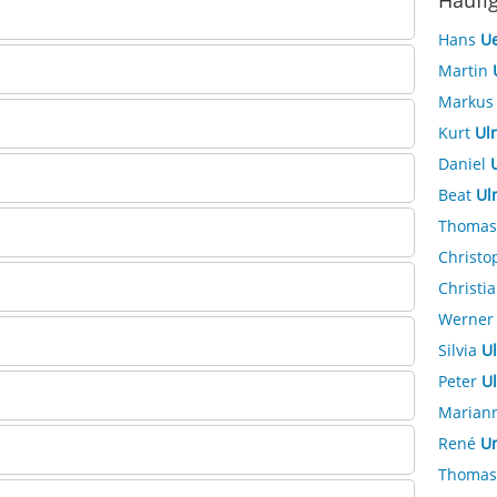
Häufi
Hans
Ue
Martin
Marku
Kurt
Ulr
Daniel
Beat
Ul
Thoma
Christ
Christi
Werne
Silvia
Ul
Peter
Ul
Marian
René
Un
Thoma