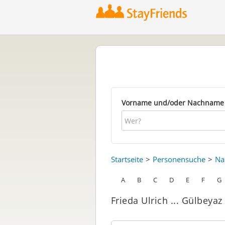
Vorname und/oder Nachname
Startseite
Personensuche
Na
A
B
C
D
E
F
G
Frieda Ulrich ... Gülbeyaz