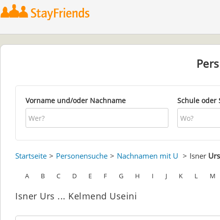
Per
Vorname und/oder Nachname
Schule oder 
Startseite
Personensuche
Nachnamen mit U
Isner
Urs
A
B
C
D
E
F
G
H
I
J
K
L
M
Isner Urs ... Kelmend Useini