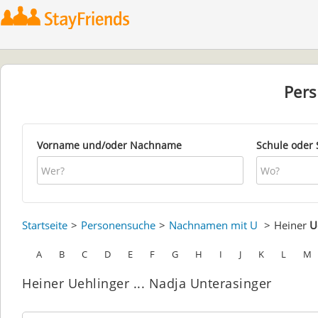
Per
Vorname und/oder Nachname
Schule oder 
Startseite
Personensuche
Nachnamen mit U
Heiner
U
A
B
C
D
E
F
G
H
I
J
K
L
M
Heiner Uehlinger ... Nadja Unterasinger