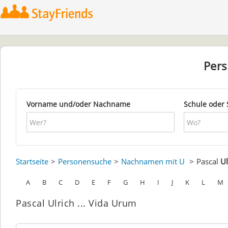
Per
Vorname und/oder Nachname
Schule oder 
Startseite
Personensuche
Nachnamen mit U
Pascal
Ul
A
B
C
D
E
F
G
H
I
J
K
L
M
Pascal Ulrich ... Vida Urum