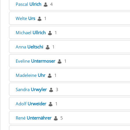
Pascal
Ulrich
4
Welte
Urs
1
Michael
Ullrich
1
Anna
Ueltschi
1
Eveline
Untermoser
1
Madeleine
Uhr
1
Sandra
Urwyler
3
Adolf
Urweider
1
René
Unternährer
5