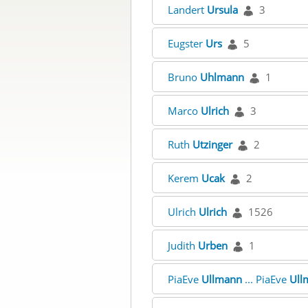
Landert
Ursula
3
Eugster
Urs
5
Bruno
Uhlmann
1
Marco
Ulrich
3
Ruth
Utzinger
2
Kerem
Ucak
2
Ulrich
Ulrich
1526
Judith
Urben
1
PiaEve
Ullmann
... PiaEve
Ull