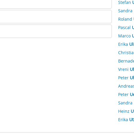
Stefan
Sandra
Roland
Pascal
U
Marco
U
Erika
Ul
Christi
Bernad
Vreni
U
Peter
U
Andrea
Peter
U
Sandra
Heinz
U
Erika
Ut