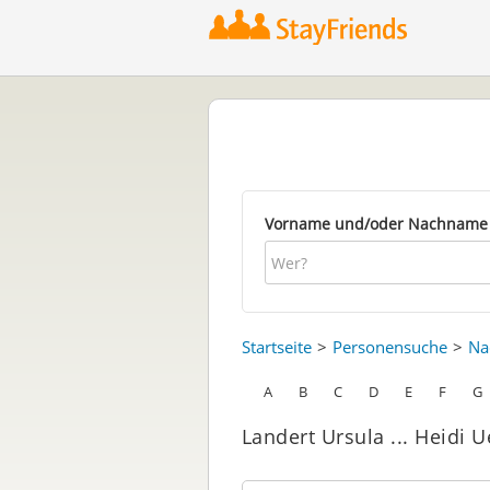
Vorname und/oder Nachname
Startseite
Personensuche
Na
A
B
C
D
E
F
G
Landert Ursula ... Heidi 