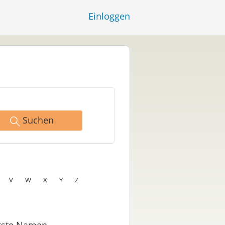
Einloggen
Suchen
V
W
X
Y
Z