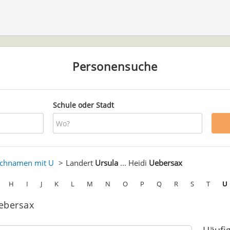
Personensuche
Schule oder Stadt
chnamen mit U
Landert
Ursula
... Heidi
Uebersax
H
I
J
K
L
M
N
O
P
Q
R
S
T
U
Uebersax