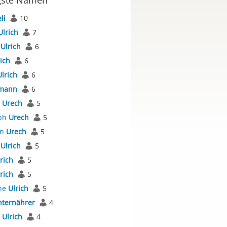
gste Namen
li
10
Ulrich
7
s
Ulrich
6
ich
6
Ulrich
6
mann
6
s
Urech
5
oph
Urech
5
an
Urech
5
r
Ulrich
5
rich
5
rich
5
ne
Ulrich
5
ternährer
4
s
Ulrich
4