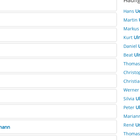
Häufi
Hans
Ue
Martin
Marku
Kurt
Ulr
Daniel
Beat
Ul
Thoma
Christ
Christi
Werne
Silvia
Ul
Peter
Ul
Marian
René
Un
mann
Thoma