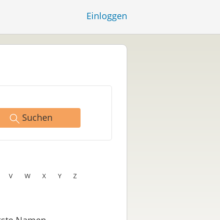
Einloggen
Suchen
V
W
X
Y
Z