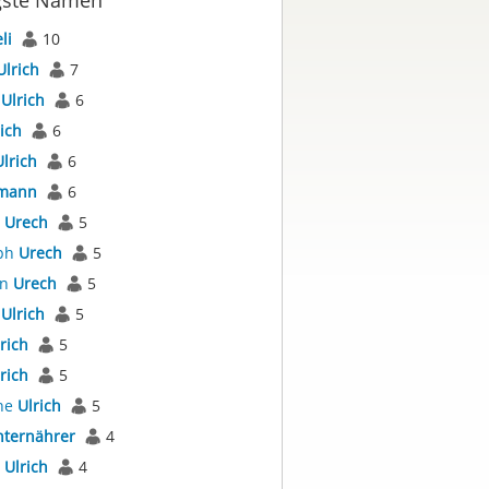
gste Namen
li
10
Ulrich
7
s
Ulrich
6
ich
6
Ulrich
6
mann
6
s
Urech
5
oph
Urech
5
an
Urech
5
r
Ulrich
5
rich
5
rich
5
ne
Ulrich
5
ternährer
4
s
Ulrich
4