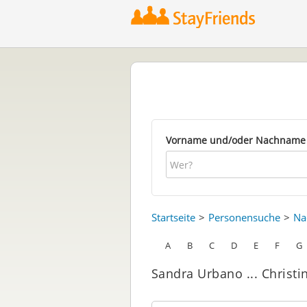
Vorname und/oder Nachname
Startseite
Personensuche
Na
A
B
C
D
E
F
G
Sandra Urbano ... Christi