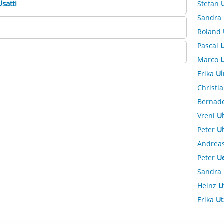
Usatti
Stefan
Sandra
Roland
Pascal
U
Marco
U
Erika
Ul
Christi
Bernad
Vreni
U
Peter
U
Andrea
Peter
U
Sandra
Heinz
U
Erika
Ut