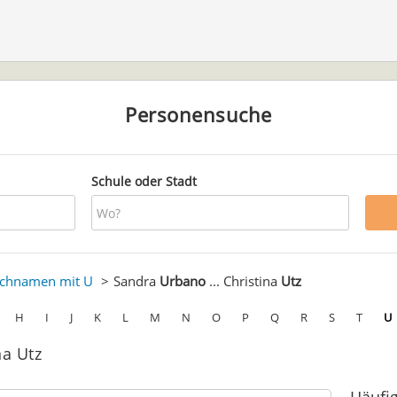
Personensuche
Schule oder Stadt
chnamen mit U
Sandra
Urbano
... Christina
Utz
H
I
J
K
L
M
N
O
P
Q
R
S
T
U
na Utz