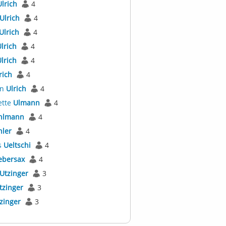
Ulrich
4
Ulrich
4
Ulrich
4
lrich
4
lrich
4
rich
4
an
Ulrich
4
ette
Ulmann
4
hlmann
4
hler
4
s
Ueltschi
4
ebersax
4
Utzinger
3
tzinger
3
zinger
3