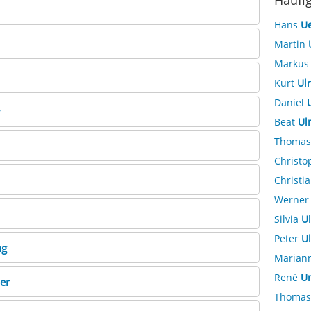
Häufi
Hans
Ue
Martin
Marku
Kurt
Ulr
Daniel
Beat
Ul
Thoma
Christ
Christi
Werne
Silvia
Ul
Peter
Ul
ng
Marian
René
Un
er
Thoma