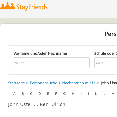
Per
Vorname und/oder Nachname
Schule oder 
Startseite
Personensuche
Nachnamen mit U
John
Ust
A
B
C
D
E
F
G
H
I
J
K
L
M
John Uster ... Beni Ulrich