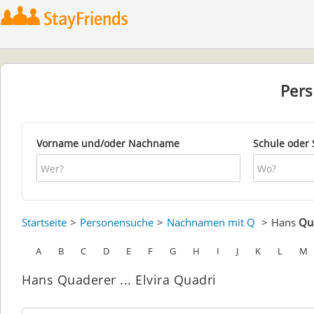
Per
Vorname und/oder Nachname
Schule oder 
Startseite
Personensuche
Nachnamen mit Q
Hans
Qu
A
B
C
D
E
F
G
H
I
J
K
L
M
Hans Quaderer ... Elvira Quadri