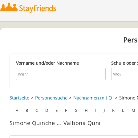
Per
Vorname und/oder Nachname
Schule oder 
Startseite
Personensuche
Nachnamen mit Q
Simone
A
B
C
D
E
F
G
H
I
J
K
L
M
Simone Quinche ... Valbona Quni