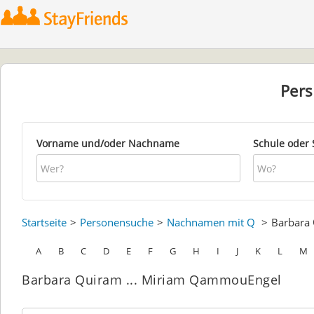
Per
Vorname und/oder Nachname
Schule oder 
Startseite
Personensuche
Nachnamen mit Q
Barbara
A
B
C
D
E
F
G
H
I
J
K
L
M
Barbara Quiram ... Miriam QammouEngel