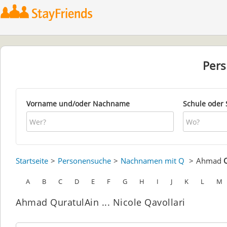
Per
Vorname und/oder Nachname
Schule oder 
Startseite
Personensuche
Nachnamen mit Q
Ahmad
A
B
C
D
E
F
G
H
I
J
K
L
M
Ahmad QuratulAin ... Nicole Qavollari