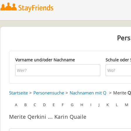
Per
Vorname und/oder Nachname
Schule oder 
Startseite
Personensuche
Nachnamen mit Q
Merite
Q
A
B
C
D
E
F
G
H
I
J
K
L
M
Merite Qerkini ... Karin Quaile