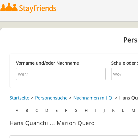
Per
Vorname und/oder Nachname
Schule oder 
Startseite
Personensuche
Nachnamen mit Q
Hans
Qu
A
B
C
D
E
F
G
H
I
J
K
L
M
Hans Quanchi ... Marion Quero