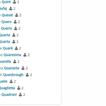
s
Quint
2
ufaj
2
u
Queval
2
e
Quero
2
e
Querio
2
Quarta
2
Quarta
2
re
Quark
2
pe
Quaresima
2
uarella
2
ina
Quaranta
2
th
Quanbrough
2
uaile
2
uaglietta
2
e
Quadroni
2