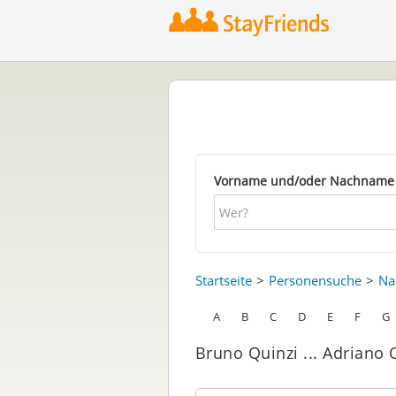
Vorname und/oder Nachname
Startseite
Personensuche
Na
A
B
C
D
E
F
G
Bruno Quinzi ... Adriano 