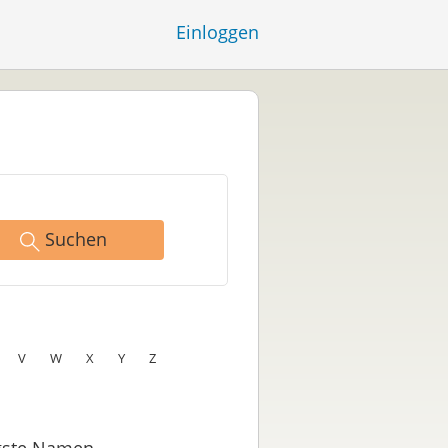
Einloggen
Suchen
V
W
X
Y
Z