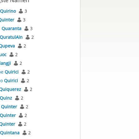
gste Namen
Quirino
3
Quinter
3
a
Quaranta
3
QuratulAin
2
Qupeva
2
uoc
2
angji
2
pe
Quirici
2
no
Quirici
2
Quiquerez
2
Quinz
2
s
Quinter
2
Quinter
2
Quinter
2
Quintana
2