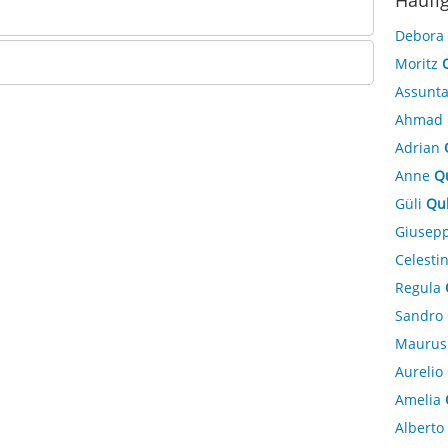
Häufi
Debora
Moritz
Assunt
Ahmad
Adrian
Anne
Q
Güli
Qul
Giusep
Celesti
Regula
Sandro
Mauru
Aurelio
Amelia
Alberto