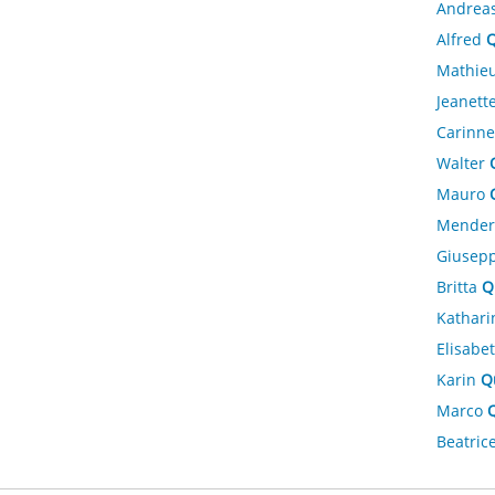
Andrea
Alfred
Q
Mathie
Jeanett
Carinn
Walter
Mauro
Mende
Giusep
Britta
Q
Kathar
Elisabe
Karin
Q
Marco
Q
Beatric