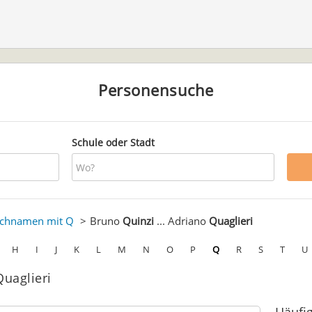
Personensuche
Schule oder Stadt
chnamen mit Q
Bruno
Quinzi
... Adriano
Quaglieri
H
I
J
K
L
M
N
O
P
Q
R
S
T
U
Quaglieri