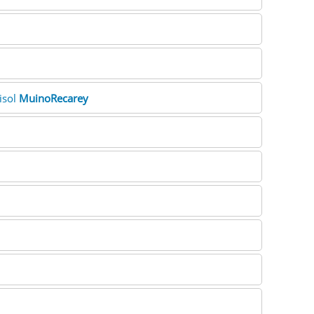
isol
MuinoRecarey