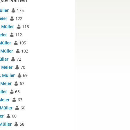
gste Namen
üller
175
eier
122
s
Müller
118
eier
112
Müller
105
s
Müller
102
ller
72
s
Meier
70
s
Müller
69
s
Meier
67
ller
65
Meier
63
Müller
60
er
60
Müller
58