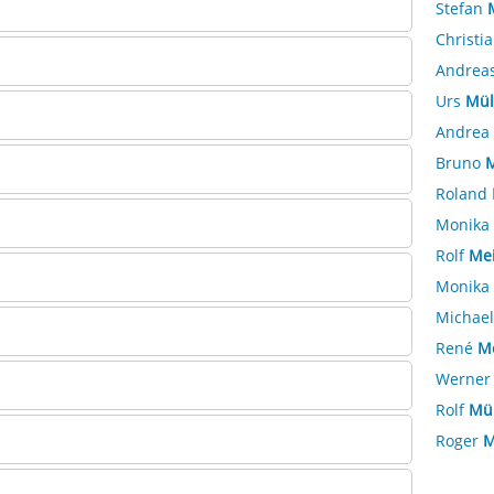
Stefan
Christi
Andrea
Urs
Mül
Andrea
Bruno
M
Roland
Monika
Rolf
Mei
Monika
Michae
René
M
Werne
Rolf
Mül
Roger
M