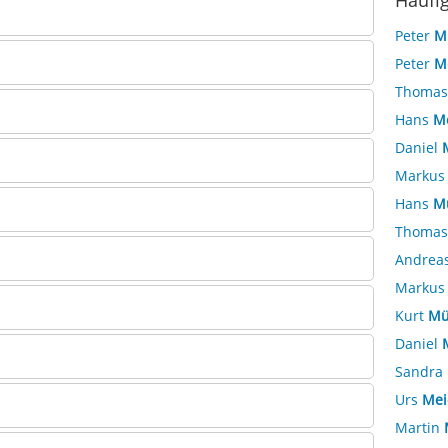
Häufi
Peter
M
Peter
M
Thoma
Hans
M
Daniel
Marku
Hans
Mü
Thoma
Andrea
Marku
Kurt
Mü
Daniel
Sandra
Urs
Mei
Martin