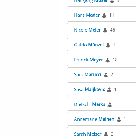
HansJörg
Moser
3
Hans
Mäder
11
Nicole
Meier
48
Guido
Münzel
1
Patrick
Meyer
18
Sara
Marucci
2
Sasa
Maljkovic
1
Dietschi
Marks
1
Annemarie
Meinen
1
Sarah
Meiser
2