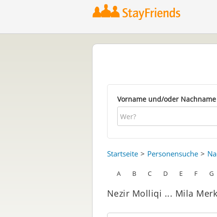
Vorname und/oder Nachname
Startseite
Personensuche
Na
A
B
C
D
E
F
G
Nezir Molliqi ... Mila Mer