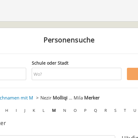
Personensuche
Schule oder Stadt
chnamen mit M
Nezir
Molliqi
... Mila
Merker
H
I
J
K
L
M
N
O
P
Q
R
S
T
U
ker