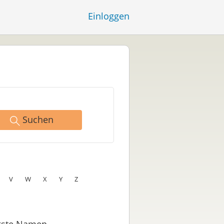
Einloggen
Suchen
V
W
X
Y
Z