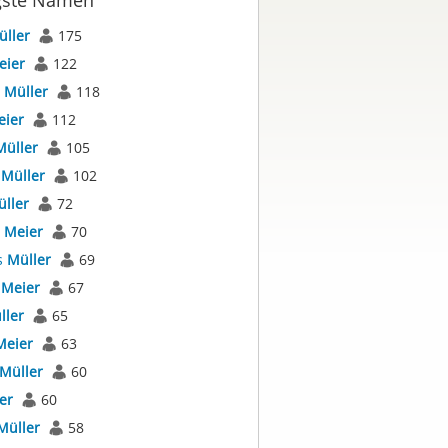
gste Namen
üller
175
eier
122
s
Müller
118
eier
112
Müller
105
s
Müller
102
ller
72
s
Meier
70
s
Müller
69
s
Meier
67
ller
65
Meier
63
Müller
60
er
60
Müller
58