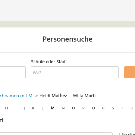
Personensuche
Schule oder Stadt
chnamen mit M
Heidi
Mathez
... Willy
Marti
H
I
J
K
L
M
N
O
P
Q
R
S
T
U
ti