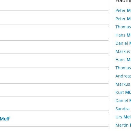
Häufi
Peter
M
Peter
M
Thoma
Hans
M
Daniel
Marku
Hans
Mü
Thoma
Andrea
Marku
Kurt
Mü
Daniel
Sandra
Urs
Mei
Muff
Martin