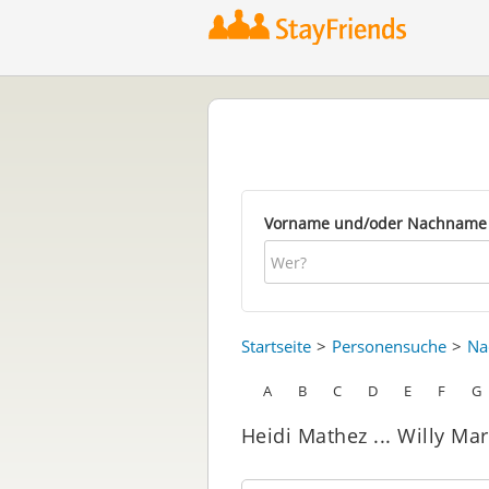
Vorname und/oder Nachname
Startseite
Personensuche
Na
A
B
C
D
E
F
G
Heidi Mathez ... Willy Mar