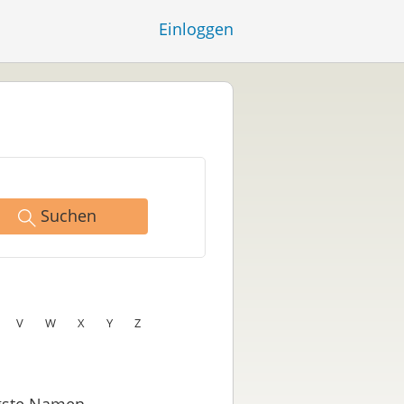
Einloggen
Suchen
V
W
X
Y
Z