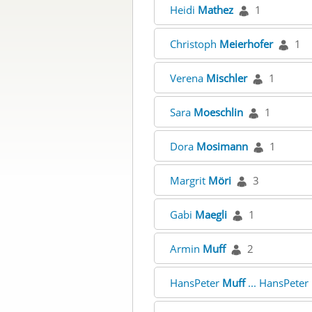
Heidi
Mathez
1
Christoph
Meierhofer
1
Verena
Mischler
1
Sara
Moeschlin
1
Dora
Mosimann
1
Margrit
Möri
3
Gabi
Maegli
1
Armin
Muff
2
HansPeter
Muff
... HansPeter