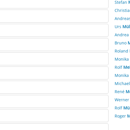
Stefan
Christi
Andrea
Urs
Mül
Andrea
Bruno
M
Roland
Monika
Rolf
Mei
Monika
Michae
René
M
Werne
Rolf
Mül
Roger
M