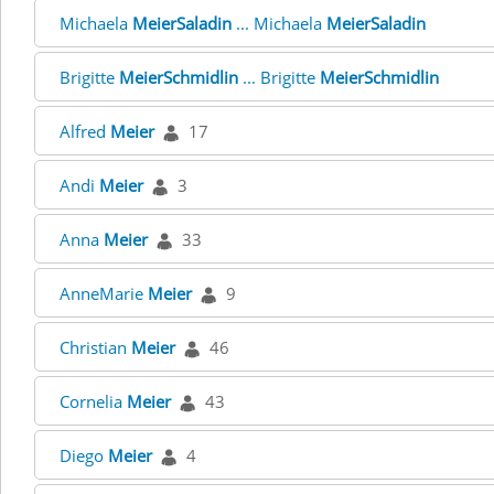
Michaela
MeierSaladin
... Michaela
MeierSaladin
Brigitte
MeierSchmidlin
... Brigitte
MeierSchmidlin
Alfred
Meier
17
Andi
Meier
3
Anna
Meier
33
AnneMarie
Meier
9
Christian
Meier
46
Cornelia
Meier
43
Diego
Meier
4