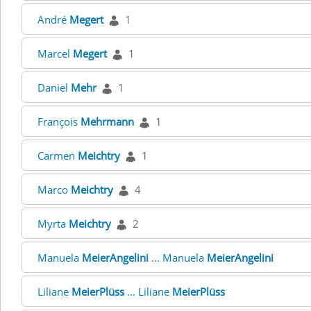
André
Megert
1
Marcel
Megert
1
Daniel
Mehr
1
François
Mehrmann
1
Carmen
Meichtry
1
Marco
Meichtry
4
Myrta
Meichtry
2
Manuela
MeierAngelini
... Manuela
MeierAngelini
Liliane
MeierPlüss
... Liliane
MeierPlüss