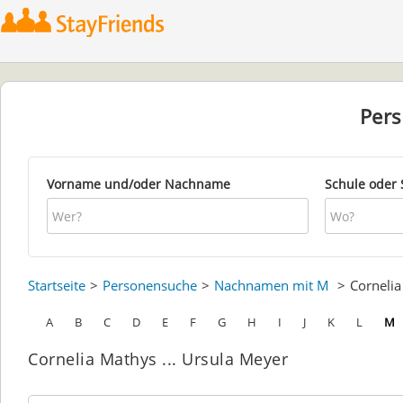
Per
Vorname und/oder Nachname
Schule oder 
Startseite
Personensuche
Nachnamen mit M
Corneli
A
B
C
D
E
F
G
H
I
J
K
L
M
Cornelia Mathys ... Ursula Meyer