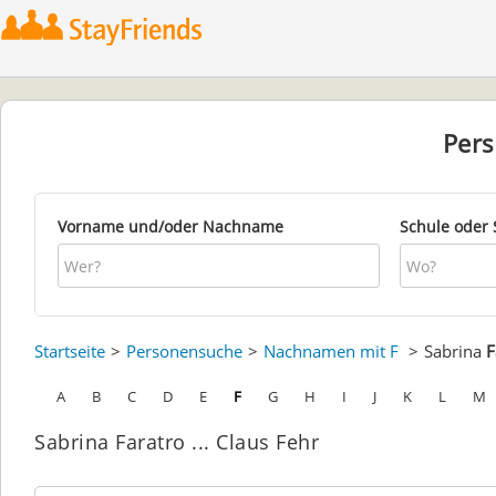
Per
Vorname und/oder Nachname
Schule oder 
Startseite
Personensuche
Nachnamen mit F
Sabrina
F
A
B
C
D
E
F
G
H
I
J
K
L
M
Sabrina Faratro ... Claus Fehr