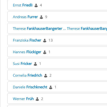
Ernst
Friedli
4
Andreas
Furrer
9
Therese
FankhauserBangerter
... Therese
FankhauserBang
Franziska
Fischer
13
Hannes
Flückiger
1
Susi
Fricker
1
Cornelia
Friedrich
2
Daniele
Frischknecht
1
Werner
Früh
2