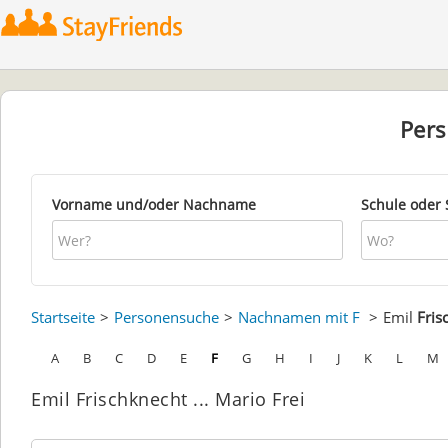
Per
Vorname und/oder Nachname
Schule oder 
Startseite
Personensuche
Nachnamen mit F
Emil
Fris
A
B
C
D
E
F
G
H
I
J
K
L
M
Emil Frischknecht ... Mario Frei