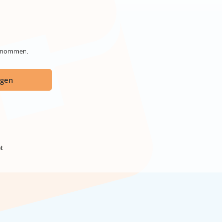
genommen.
ügen
t