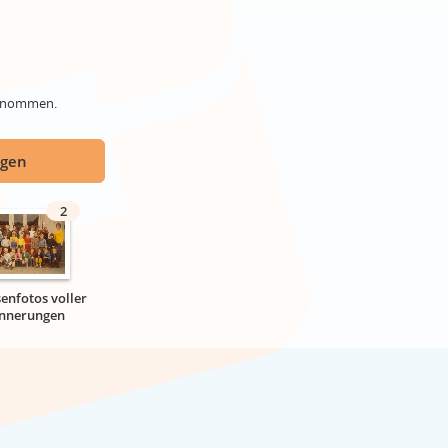
genommen.
ügen
2
senfotos voller
innerungen