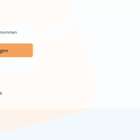
genommen.
ügen
t