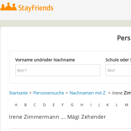
Per
Vorname und/oder Nachname
Schule oder 
Startseite
Personensuche
Nachnamen mit Z
Irene
Zi
A
B
C
D
E
F
G
H
I
J
K
L
M
Irene Zimmermann ... Mägi Zehender