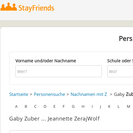
Per
Vorname und/oder Nachname
Schule oder 
Startseite
Personensuche
Nachnamen mit Z
Gaby
Zu
A
B
C
D
E
F
G
H
I
J
K
L
M
Gaby Zuber ... Jeannette ZerajWolf