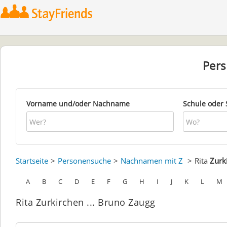
Per
Vorname und/oder Nachname
Schule oder 
Startseite
Personensuche
Nachnamen mit Z
Rita
Zurk
A
B
C
D
E
F
G
H
I
J
K
L
M
Rita Zurkirchen ... Bruno Zaugg