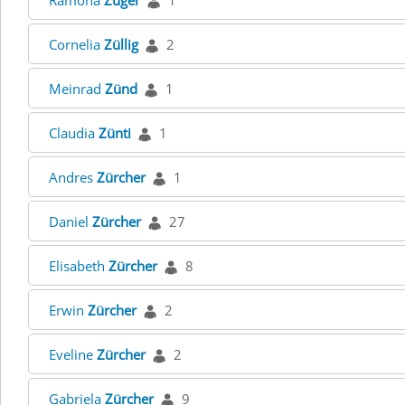
Ramona
Züger
1
Cornelia
Züllig
2
Meinrad
Zünd
1
Claudia
Zünti
1
Andres
Zürcher
1
Daniel
Zürcher
27
Elisabeth
Zürcher
8
Erwin
Zürcher
2
Eveline
Zürcher
2
Gabriela
Zürcher
9