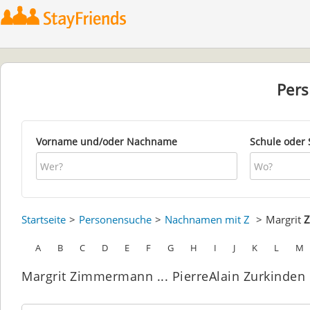
Per
Vorname und/oder Nachname
Schule oder 
Startseite
Personensuche
Nachnamen mit Z
Margrit
A
B
C
D
E
F
G
H
I
J
K
L
M
Margrit Zimmermann ... PierreAlain Zurkinden