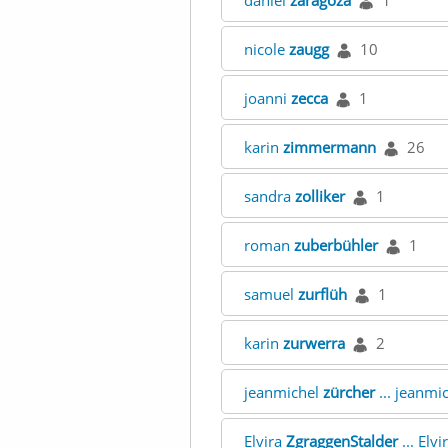
daniel
zaragoza
1
nicole
zaugg
10
joanni
zecca
1
karin
zimmermann
26
sandra
zolliker
1
roman
zuberbühler
1
samuel
zurflüh
1
karin
zurwerra
2
jeanmichel
zürcher
... jeanmi
Elvira
ZgraggenStalder
... Elvi