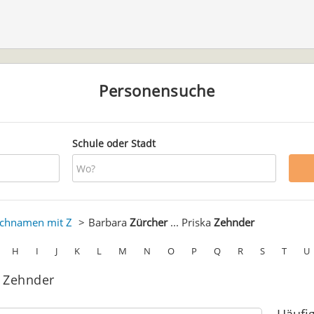
Personensuche
Schule oder Stadt
chnamen mit Z
Barbara
Zürcher
... Priska
Zehnder
H
I
J
K
L
M
N
O
P
Q
R
S
T
U
a Zehnder