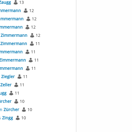
Zaugg
13
mmermann
12
immermann
12
immermann
12
a
Zimmermann
12
r
Zimmermann
11
immermann
11
Zimmermann
11
immermann
11
s
Ziegler
11
s
Zeller
11
ugg
11
ürcher
10
an
Zürcher
10
s
Zingg
10