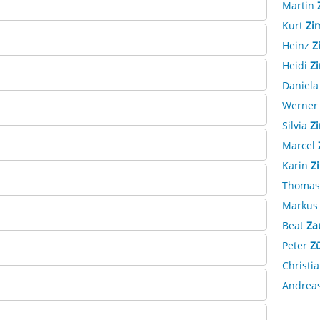
Martin
Kurt
Zi
Heinz
Z
Heidi
Z
Daniel
Werne
Silvia
Z
Marcel
Karin
Z
Thoma
Marku
Beat
Za
Peter
Z
Christi
Andrea