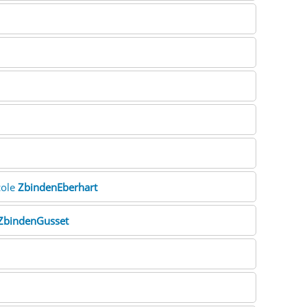
cole
ZbindenEberhart
ZbindenGusset