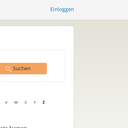
Einloggen
Suchen
V
W
X
Y
Z