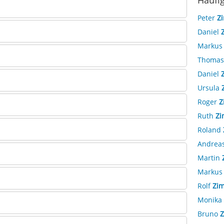
Häufi
Peter
Z
Daniel
Marku
Thoma
Daniel
Ursula
Roger
Z
Ruth
Z
Roland
Andrea
Martin
Marku
Rolf
Zi
Monika
Bruno