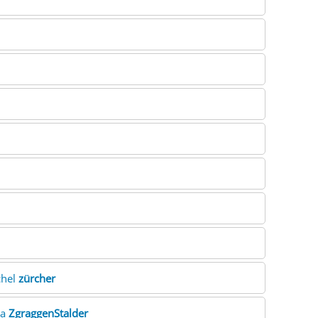
chel
zürcher
ra
ZgraggenStalder