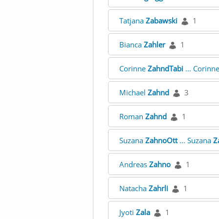
Tatjana
Zabawski
1
Bianca
Zahler
1
Corinne
ZahndTabi
... Corinn
Michael
Zahnd
3
Roman
Zahnd
1
Suzana
ZahnoOtt
... Suzana
Z
Andreas
Zahno
1
Natacha
Zahrli
1
Jyoti
Zala
1