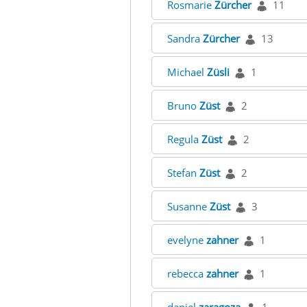
Rosmarie
Zürcher
11
Sandra
Zürcher
13
Michael
Züsli
1
Bruno
Züst
2
Regula
Züst
2
Stefan
Züst
2
Susanne
Züst
3
evelyne
zahner
1
rebecca
zahner
1