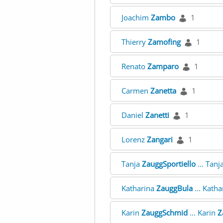
Joachim
Zambo
1
Thierry
Zamofing
1
Renato
Zamparo
1
Carmen
Zanetta
1
Daniel
Zanetti
1
Lorenz
Zangari
1
Tanja
ZauggSportiello
... Tanj
Katharina
ZauggBula
... Kath
Karin
ZauggSchmid
... Karin
Z