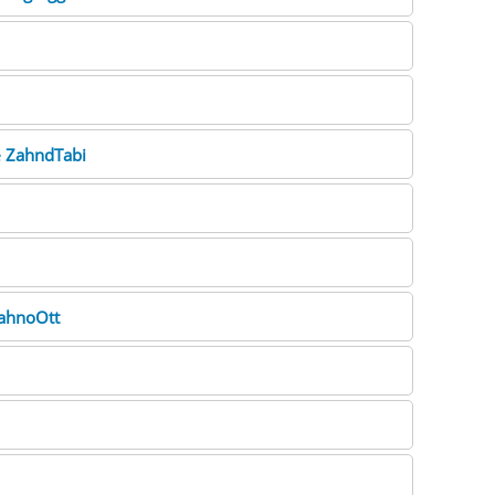
e
ZahndTabi
ahnoOtt