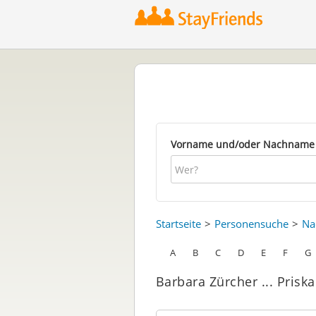
Vorname und/oder Nachname
Startseite
Personensuche
Na
A
B
C
D
E
F
G
Barbara Zürcher ... Prisk