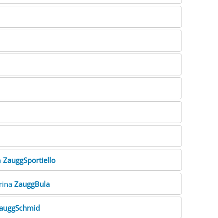
a
ZauggSportiello
arina
ZauggBula
auggSchmid