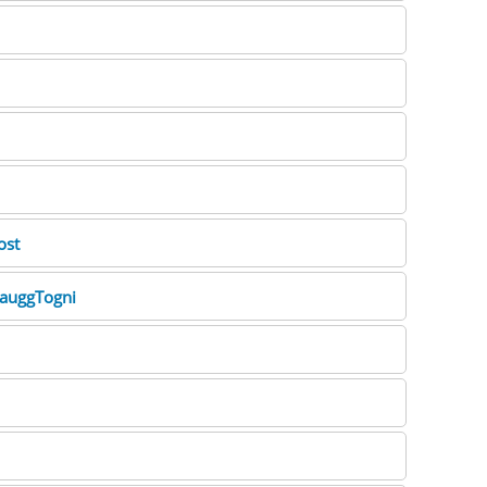
ost
auggTogni