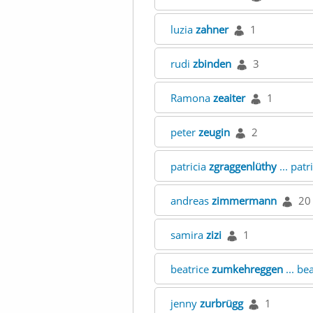
luzia
zahner
1
rudi
zbinden
3
Ramona
zeaiter
1
peter
zeugin
2
patricia
zgraggenlüthy
... patr
andreas
zimmermann
20
samira
zizi
1
beatrice
zumkehreggen
... be
jenny
zurbrügg
1