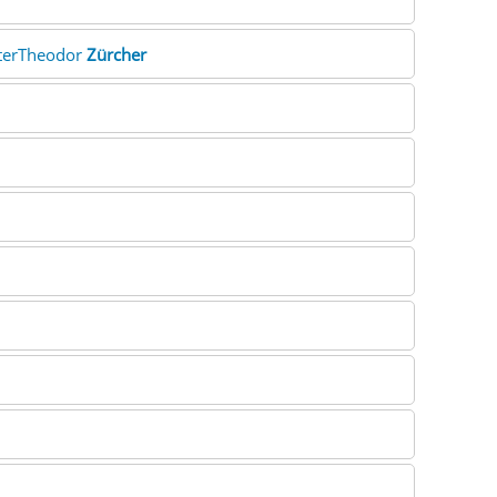
eterTheodor
Zürcher