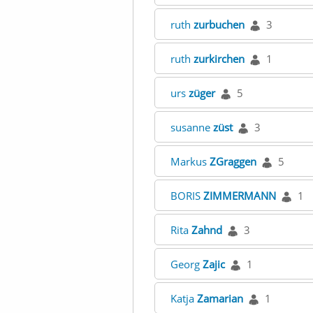
ruth
zurbuchen
3
ruth
zurkirchen
1
urs
züger
5
susanne
züst
3
Markus
ZGraggen
5
BORIS
ZIMMERMANN
1
Rita
Zahnd
3
Georg
Zajic
1
Katja
Zamarian
1