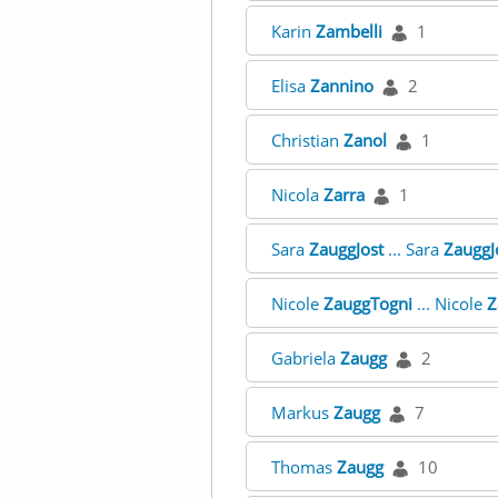
Karin
Zambelli
1
Elisa
Zannino
2
Christian
Zanol
1
Nicola
Zarra
1
Sara
ZauggJost
... Sara
ZauggJ
Nicole
ZauggTogni
... Nicole
Z
Gabriela
Zaugg
2
Markus
Zaugg
7
Thomas
Zaugg
10