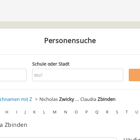
Personensuche
Schule oder Stadt
chnamen mit Z
Nicholas
Zwicky
... Claudia
Zbinden
H
I
J
K
L
M
N
O
P
Q
R
S
T
U
ia Zbinden