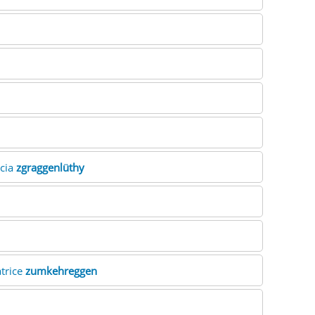
icia
zgraggenlüthy
atrice
zumkehreggen