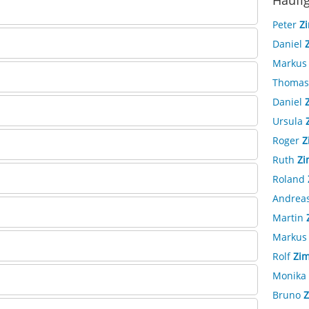
Häufi
Peter
Z
Daniel
Marku
Thoma
Daniel
Ursula
Roger
Z
Ruth
Z
Roland
Andrea
Martin
Marku
Rolf
Zi
Monika
Bruno