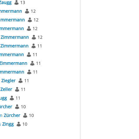
Zaugg
13
mmermann
12
immermann
12
immermann
12
a
Zimmermann
12
r
Zimmermann
11
immermann
11
Zimmermann
11
immermann
11
s
Ziegler
11
s
Zeller
11
ugg
11
ürcher
10
an
Zürcher
10
s
Zingg
10