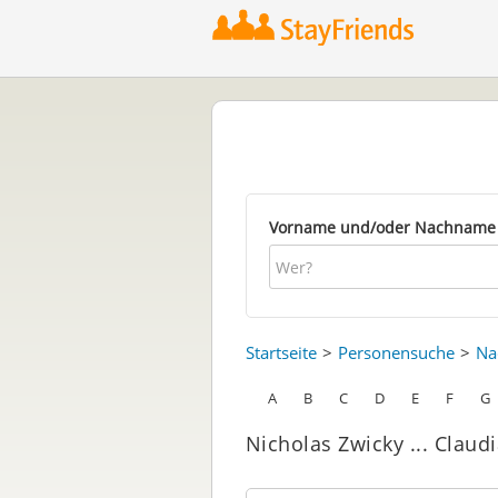
Vorname und/oder Nachname
Startseite
Personensuche
Na
A
B
C
D
E
F
G
Nicholas Zwicky ... Claud