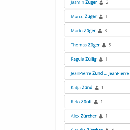
Jasmin
Züger
2
Marco
Züger
1
Mario
Züger
3
Thomas
Züger
5
Regula
Züllig
1
JeanPierre
Zünd
... JeanPierre
Katja
Zünd
1
Reto
Zünti
1
Alex
Zürcher
1