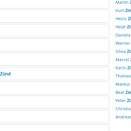
Martin
Kurt
Zi
Heinz
Z
Heidi
Z
Daniel
Werne
Silvia
Z
Marcel
Karin
Z
Zünd
Thoma
Marku
Beat
Za
Peter
Z
Christi
Andrea