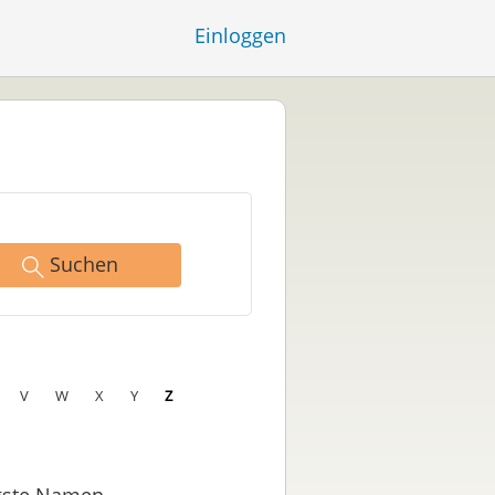
Einloggen
Suchen
V
W
X
Y
Z