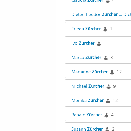
Claudia
Zürcher
4
DieterTheodor
Zürcher
... Di
Frieda
Zürcher
1
Ivo
Zürcher
1
Marco
Zürcher
8
Marianne
Zürcher
12
Michael
Zürcher
9
Monika
Zürcher
12
Renate
Zürcher
4
Susann
Zürcher
2