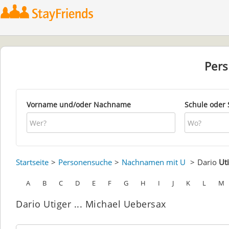
Per
Vorname und/oder Nachname
Schule oder 
Startseite
Personensuche
Nachnamen mit U
Dario
Ut
A
B
C
D
E
F
G
H
I
J
K
L
M
Dario Utiger ... Michael Uebersax