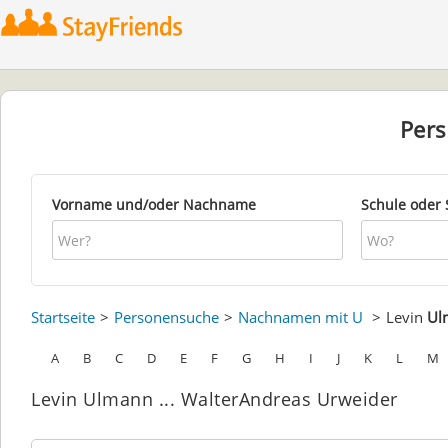
Per
Vorname und/oder Nachname
Schule oder 
Startseite
Personensuche
Nachnamen mit U
Levin
Ul
A
B
C
D
E
F
G
H
I
J
K
L
M
Levin Ulmann ... WalterAndreas Urweider