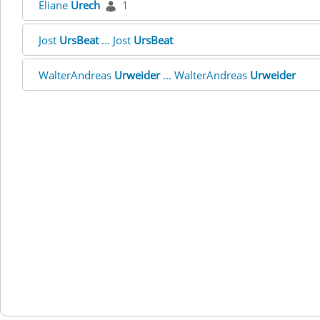
Eliane
Urech
1
Jost
UrsBeat
... Jost
UrsBeat
WalterAndreas
Urweider
... WalterAndreas
Urweider