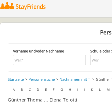
Per
Vorname und/oder Nachname
Schule oder 
Startseite
Personensuche
Nachnamen mit T
Günther
A
B
C
D
E
F
G
H
I
J
K
L
M
Günther Thoma ... Elena Tolotti