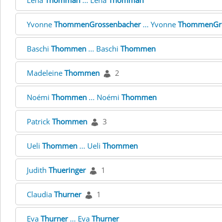
Lena
Thomman
... Lena
Thomman
Yvonne
ThommenGrossenbacher
... Yvonne
ThommenGro
Baschi
Thommen
... Baschi
Thommen
Madeleine
Thommen
2
Noémi
Thommen
... Noémi
Thommen
Patrick
Thommen
3
Ueli
Thommen
... Ueli
Thommen
Judith
Thueringer
1
Claudia
Thurner
1
Eva
Thurner
... Eva
Thurner