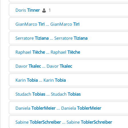
Doris
Tinner
1
GianMarco
Tiri
... GianMarco
Tiri
Serratore
Tiziana
... Serratore
Tiziana
Raphael
Tièche
... Raphael
Tièche
Davor
Tkalec
... Davor
Tkalec
Karin
Tobia
... Karin
Tobia
Studach
Tobias
... Studach
Tobias
Daniela
ToblerMeier
... Daniela
ToblerMeier
Sabine
ToblerSchreiber
... Sabine
ToblerSchreiber