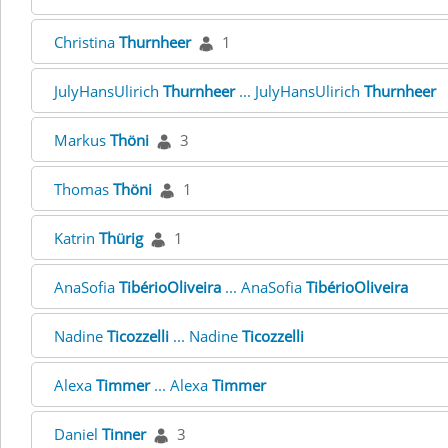
Christina
Thurnheer
1
JulyHansUlirich
Thurnheer
... JulyHansUlirich
Thurnheer
Markus
Thöni
3
Thomas
Thöni
1
Katrin
Thürig
1
AnaSofia
TibérioOliveira
... AnaSofia
TibérioOliveira
Nadine
Ticozzelli
... Nadine
Ticozzelli
Alexa
Timmer
... Alexa
Timmer
Daniel
Tinner
3