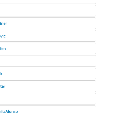
iner
ovic
ffen
ek
ter
itzAlonso