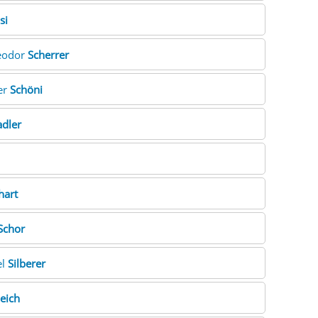
si
heodor
Scherrer
er
Schöni
adler
lhart
Schor
el
Silberer
eich