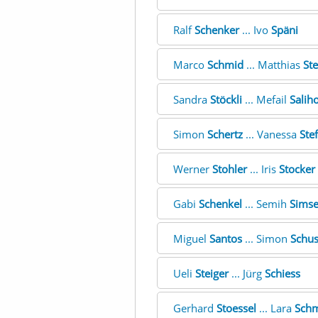
Ralf
Schenker
... Ivo
Späni
Marco
Schmid
... Matthias
Ste
Sandra
Stöckli
... Mefail
Salih
Simon
Schertz
... Vanessa
Ste
Werner
Stohler
... Iris
Stocker
Gabi
Schenkel
... Semih
Sims
Miguel
Santos
... Simon
Schus
Ueli
Steiger
... Jürg
Schiess
Gerhard
Stoessel
... Lara
Schm