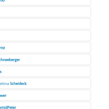
rub
rist
chneeberger
s
Bettina
Scheideck
ewer
hmidPeter