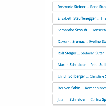
Rosmarie
Steiner
... Rene
Stus
Elisabeth
Stauffenegger
... T
Samantha
Schaub
... HansPet
Davorka
Sremac
... Eveline
St
Rolf
Steiger
... StefanM
Suter
Martin
Schneider
... Erika
Stil
Ulrich
Sollberger
... Christine
Berivan
Sahin
... RomanMarc
Jasmin
Schneider
... Corina
Sp