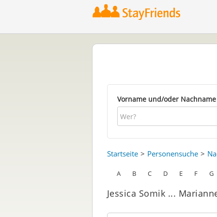
Vorname und/oder Nachname
Startseite
Personensuche
Na
A
B
C
D
E
F
G
Jessica Somik ... Marianne