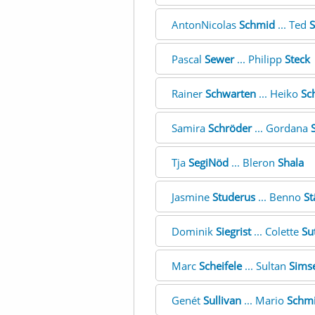
AntonNicolas
Schmid
... Ted
S
Pascal
Sewer
... Philipp
Steck
Rainer
Schwarten
... Heiko
Sch
Samira
Schröder
... Gordana
S
Tja
SegiNöd
... Bleron
Shala
Jasmine
Studerus
... Benno
St
Dominik
Siegrist
... Colette
Su
Marc
Scheifele
... Sultan
Sims
Genét
Sullivan
... Mario
Schmi