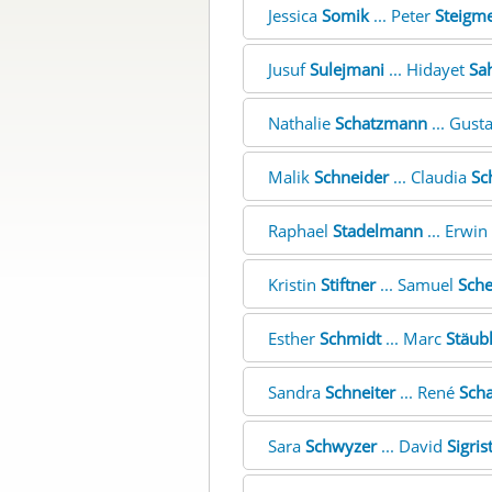
Jessica
Somik
... Peter
Steigme
Jusuf
Sulejmani
... Hidayet
Sa
Nathalie
Schatzmann
... Gust
Malik
Schneider
... Claudia
Sc
Raphael
Stadelmann
... Erwin
Kristin
Stiftner
... Samuel
Sche
Esther
Schmidt
... Marc
Stäub
Sandra
Schneiter
... René
Scha
Sara
Schwyzer
... David
Sigris