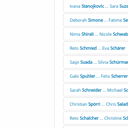
Ivana
Stanojkovic
... Sara
Suz
Deborah
Simone
... Fatime
Se
Nima
Shirali
... Nicole
Schwab
Reto
Schmied
... Eva
Schärer
Saipi
Suada
... Silvia
Schürma
Gabi
Spuhler
... Felix
Scherrer
Sarah
Schneider
... Michael
Sc
Christian
Spörri
... Chris
Salad
Reto
Schalcher
... Christine
Sc