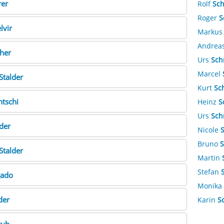
rer
Rolf
Sc
Roger
S
lvir
Marku
Andrea
her
Urs
Sch
Marcel
Stalder
Kurt
Sc
ntschi
Heinz
S
Urs
Sch
der
Nicole
Bruno
S
Stalder
Martin
Stefan
gado
Monika
der
Karin
S