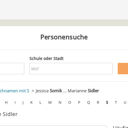
Personensuche
Schule oder Stadt
chnamen mit S
Jessica
Somik
... Marianne
Sidler
H
I
J
K
L
M
N
O
P
Q
R
S
T
U
 Sidler