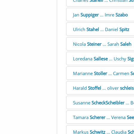
Charles
Stäheli
... Christian
St
Jan
Suppiger
... Imre
Szabo
Ulrich
Stahel
... Daniel
Spitz
Nicola
Steiner
... Sarah
Saleh
Loredana
Sallese
... Uschy
Sig
Marianne
Stoller
... Carmen
S
Harald
Stoffel
... oliver
schleis
Susanne
ScheckScheibler
... 
Tamara
Scherer
... Verena
Se
Markus
Schwitz
... Claudia
Sc