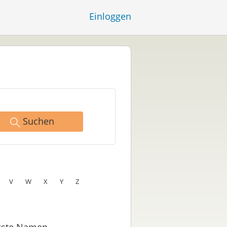
Einloggen
Suchen
V
W
X
Y
Z