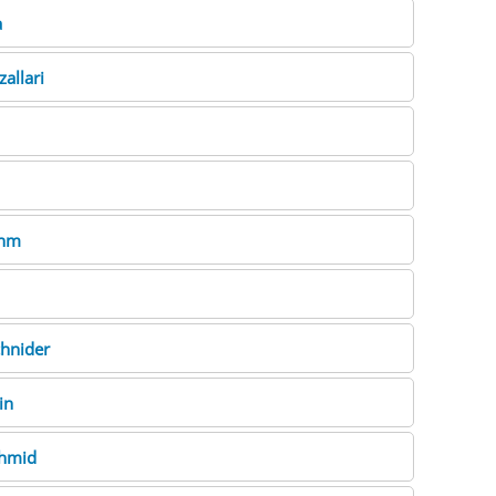
a
zallari
nm
hnider
in
hmid