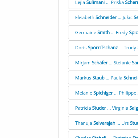
Lejla
Sulimani
... Priska
Scher
Elisabeth
Schneider
... Jukic
Se
Germaine
Smith
... Fredy
Spic
Doris
SpörriTschanz
... Trudy
Mirjam
Schäfer
... Stefanie
Sa
Markus
Staub
... Paula
Schnei
Melanie
Spichiger
... Philippe
Patricia
Studer
... Virginia
Sal
Thanuja
Selvarajah
... Urs
Stu