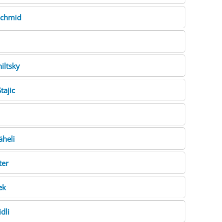
chmid
iltsky
tajic
äheli
ter
ek
dli