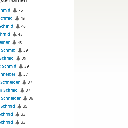
gste Namen
chmid
75
Schmid
49
Schmid
46
chmid
45
einer
40
s
Schmid
39
Schmid
39
s
Schmid
39
chneider
37
s
Schneider
37
an
Schmid
37
s
Schneider
36
a
Schmid
35
Schmid
33
Schmid
33