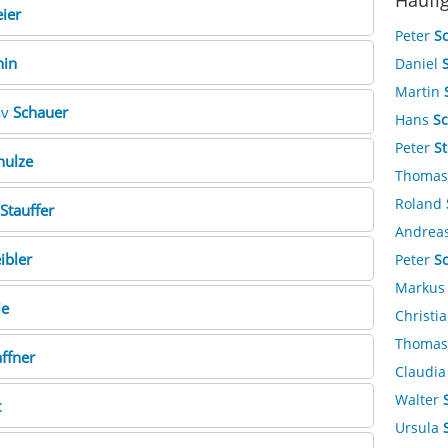
Häufi
ier
Peter
S
hin
Daniel
Martin
av
Schauer
Hans
S
Peter
St
hulze
Thoma
Roland
Stauffer
Andrea
ibler
Peter
S
Marku
le
Christi
Thoma
ffner
Claudi
Walter
t
Ursula