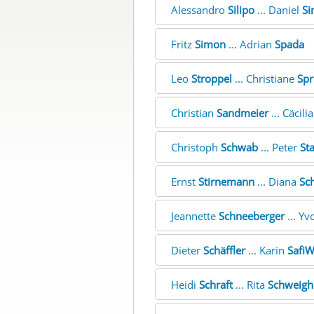
Alessandro
Silipo
... Daniel
Si
Fritz
Simon
... Adrian
Spada
Leo
Stroppel
... Christiane
Spr
Christian
Sandmeier
... Cäcili
Christoph
Schwab
... Peter
St
Ernst
Stirnemann
... Diana
Sc
Jeannette
Schneeberger
... Y
Dieter
Schäffler
... Karin
Safi
Heidi
Schraft
... Rita
Schweigh