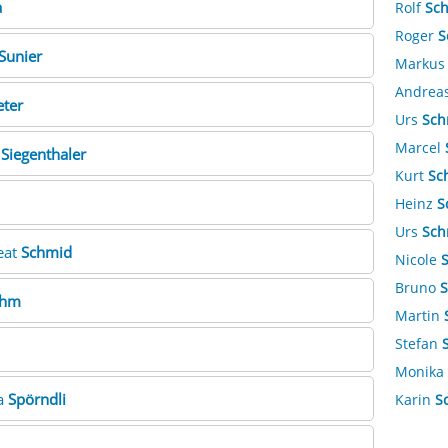
a
Rolf
Sc
Roger
S
Sunier
Marku
Andrea
eter
Urs
Sch
Marcel
e
Siegenthaler
Kurt
Sc
Heinz
S
Urs
Sch
eat
Schmid
Nicole
Bruno
S
ahm
Martin
Stefan
Monika
a
Spörndli
Karin
S