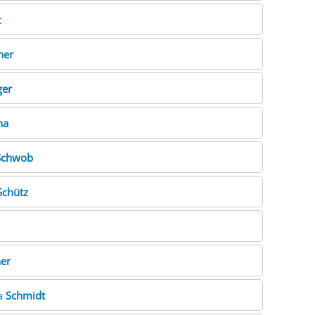
t
her
ger
na
Schwob
Schütz
ner
ka
Schmidt