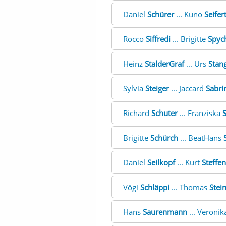
Daniel
Schürer
... Kuno
Seifer
Rocco
Siffredi
... Brigitte
Spyc
Heinz
StalderGraf
... Urs
Stan
Sylvia
Steiger
... Jaccard
Sabri
Richard
Schuter
... Franziska
Brigitte
Schürch
... BeatHans
Daniel
Seilkopf
... Kurt
Steffen
Vögi
Schläppi
... Thomas
Stei
Hans
Saurenmann
... Veroni