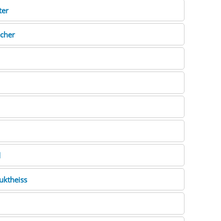
ter
icher
d
uktheiss