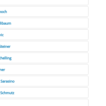
hoch
llibaum
vic
Steiner
chelling
ner
a
Sarasino
s
Schmutz