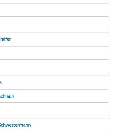
chäfer
k
Schlauri
Schwestermann