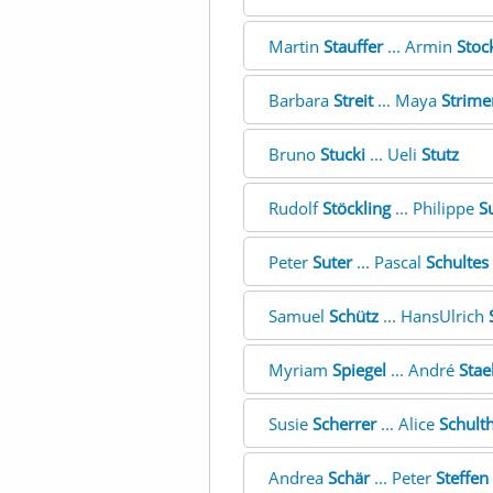
Martin
Stauffer
... Armin
Stoc
Barbara
Streit
... Maya
Strime
Bruno
Stucki
... Ueli
Stutz
Rudolf
Stöckling
... Philippe
S
Peter
Suter
... Pascal
Schultes
Samuel
Schütz
... HansUlrich
Myriam
Spiegel
... André
Stae
Susie
Scherrer
... Alice
Schulth
Andrea
Schär
... Peter
Steffen