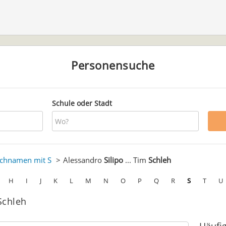
Personensuche
Schule oder Stadt
chnamen mit S
Alessandro
Silipo
... Tim
Schleh
H
I
J
K
L
M
N
O
P
Q
R
S
T
U
Schleh