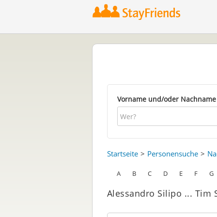
Vorname und/oder Nachname
Startseite
Personensuche
Na
A
B
C
D
E
F
G
Alessandro Silipo ... Tim 