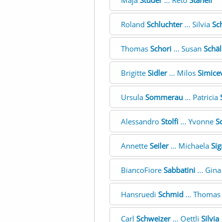
Maja
Studer
... Reto
Stäheli
Roland
Schluchter
... Silvia
Sc
Thomas
Schori
... Susan
Schä
Brigitte
Sidler
... Milos
Simice
Ursula
Sommerau
... Patricia
Alessandro
Stolfi
... Yvonne
S
Annette
Seiler
... Michaela
Sig
BiancoFiore
Sabbatini
... Gin
Hansruedi
Schmid
... Thoma
Carl
Schweizer
... Oettli
Silvia