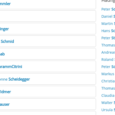
Häufi
mmler
Peter
S
Daniel
Martin
inger
Hans
S
Peter
St
a
Schmid
Thoma
Andrea
aab
Roland
hrammCitrini
Peter
S
Marku
vonne
Scheidegger
Christi
Thoma
Widmer
Claudi
Walter
auser
Ursula