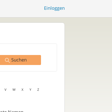
Einloggen
Suchen
V
W
X
Y
Z