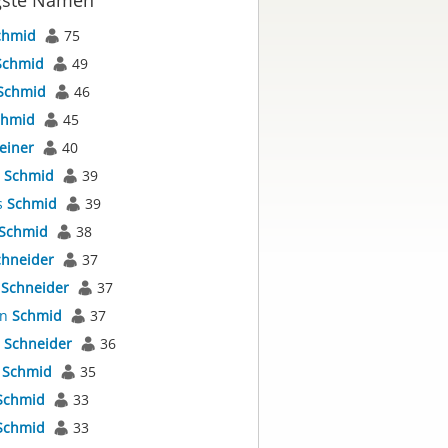
gste Namen
chmid
75
Schmid
49
Schmid
46
chmid
45
einer
40
s
Schmid
39
s
Schmid
39
Schmid
38
chneider
37
s
Schneider
37
an
Schmid
37
s
Schneider
36
a
Schmid
35
Schmid
33
Schmid
33