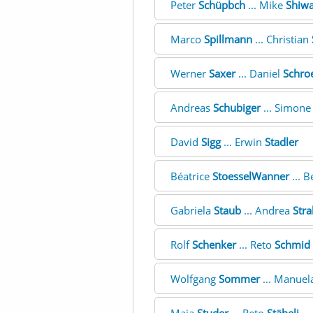
Peter
Schüpbch
... Mike
Shiw
Marco
Spillmann
... Christian
Werner
Saxer
... Daniel
Schro
Andreas
Schubiger
... Simon
David
Sigg
... Erwin
Stadler
Béatrice
StoesselWanner
... B
Gabriela
Staub
... Andrea
Str
Rolf
Schenker
... Reto
Schmid
Wolfgang
Sommer
... Manuel