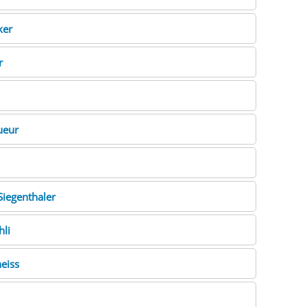
ker
r
ueur
Siegenthaler
hli
eiss