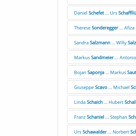
Daniel
Schefet
... Urs
Schaffllü
Therese
Sonderegger
... Afiza
Sandra
Salzmann
... Willy
Sal
Markus
Sandmeier
... Antoni
Bojan
Saponja
... Markus
Saut
Giuseppe
Scavo
... Michael
Sc
Linda
Schaich
... Hubert
Schal
Franz
Schaniel
... Stephan
Sch
Urs
Schawalder
... Norbert
Sc