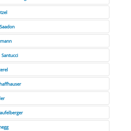
tzel
Saadon
zmann
o
Santucci
erel
haffhauser
ler
aufelberger
hegg