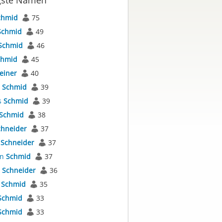
gste Namen
chmid
75
Schmid
49
Schmid
46
chmid
45
einer
40
s
Schmid
39
s
Schmid
39
Schmid
38
chneider
37
s
Schneider
37
an
Schmid
37
s
Schneider
36
a
Schmid
35
Schmid
33
Schmid
33