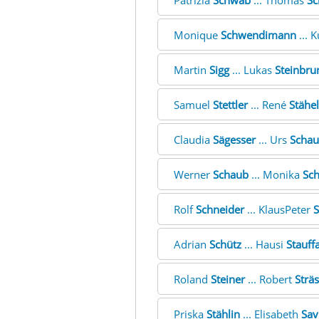
Patrizia
Schwab
... Thomas
Sc
Monique
Schwendimann
... 
Martin
Sigg
... Lukas
Steinbru
Samuel
Stettler
... René
Stähel
Claudia
Sägesser
... Urs
Scha
Werner
Schaub
... Monika
Sch
Rolf
Schneider
... KlausPeter
S
Adrian
Schütz
... Hausi
Stauff
Roland
Steiner
... Robert
Sträs
Priska
Stählin
... Elisabeth
Sav