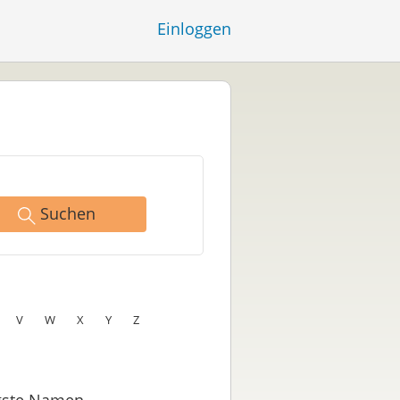
Einloggen
Suchen
V
W
X
Y
Z