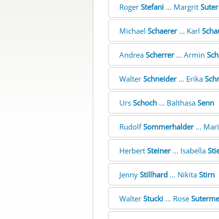
Roger
Stefani
... Margrit
Suter
Michael
Schaerer
... Karl
Scha
Andrea
Scherrer
... Armin
Sch
Walter
Schneider
... Erika
Sch
Urs
Schoch
... Balthasa
Senn
Rudolf
Sommerhalder
... Mar
Herbert
Steiner
... Isabella
Sti
Jenny
Stillhard
... Nikita
Stirn
Walter
Stucki
... Rose
Suterme