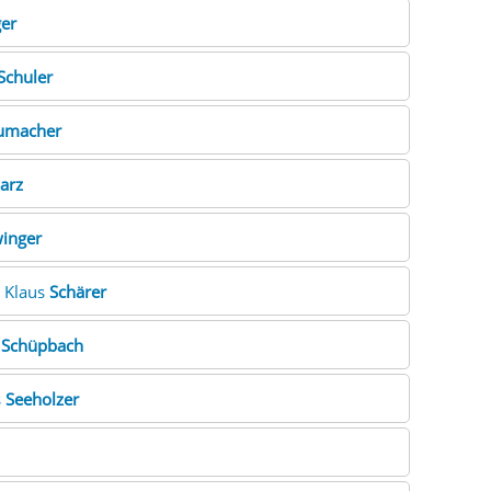
er
Schuler
umacher
arz
inger
. Klaus
Schärer
n
Schüpbach
s
Seeholzer