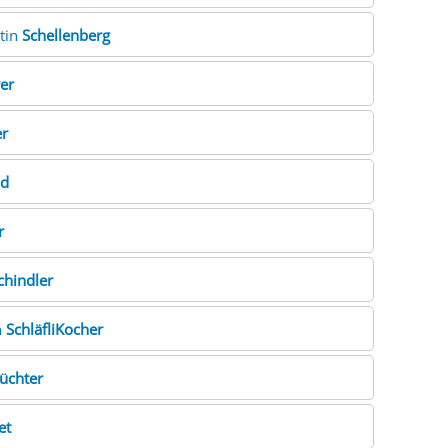
rtin
Schellenberg
er
er
ld
r
chindler
h
SchläfliKocher
üchter
et