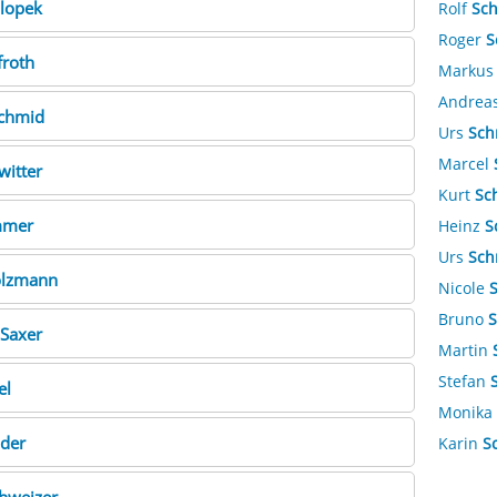
lopek
Rolf
Sc
Roger
S
froth
Marku
Andrea
chmid
Urs
Sch
Marcel
witter
Kurt
Sc
mer
Heinz
S
Urs
Sch
olzmann
Nicole
Bruno
S
Saxer
Martin
Stefan
el
Monika
der
Karin
S