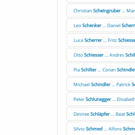
Christian
Scheingruber
... Ma
Leo
Schenker
... Daniel
Scherr
Luca
Scherrer
... Fritz
Schiess
Otto
Schiesser
... Andres
Schi
Pia
Schilter
... Conan
Schindle
Michael
Schindler
... Patrick
S
Peter
Schlunegger
... Elisabet
Desiree
Schläpfer
... Beat
Schl
Silvio
Schmed
... Alfons
Schm