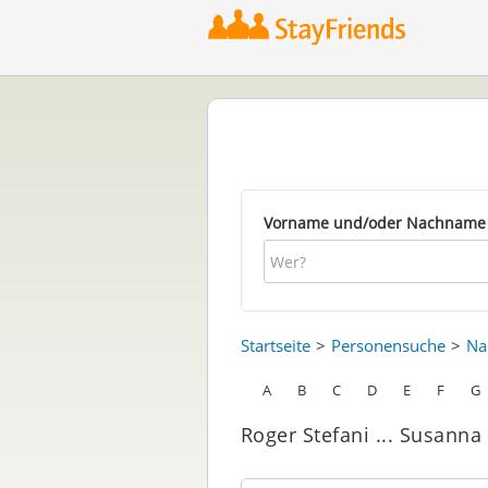
Vorname und/oder Nachname
Startseite
Personensuche
Na
A
B
C
D
E
F
G
Roger Stefani ... Susanna 