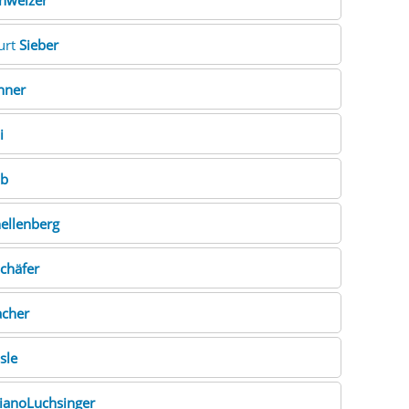
hweizer
Kurt
Sieber
nner
i
ub
ellenberg
chäfer
acher
sle
ianoLuchsinger