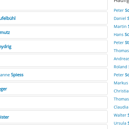
Häufi
Peter
S
ufelbühl
Daniel
Martin
mutz
Hans
S
Peter
St
nydrig
Thoma
Andrea
Roland
ianne
Spiess
Peter
S
Marku
eger
Christi
Thoma
Claudi
Walter
ister
Ursula