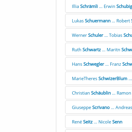
Illia
Schrämli
... Erwin
Schubig
Lukas
Schuermann
... Robert
Werner
Schuler
... Tobias
Sch
Ruth
Schwartz
... Maritn
Schw
Hans
Schwegler
... Franz
Schw
MarieTheres
SchwizerBlum
..
Christian
Schäublin
... Ramo
Giuseppe
Scrivano
... Andrea
René
Seitz
... Nicole
Senn