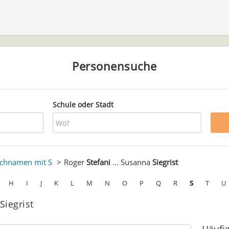
Personensuche
Schule oder Stadt
chnamen mit S
Roger
Stefani
... Susanna
Siegrist
H
I
J
K
L
M
N
O
P
Q
R
S
T
U
Siegrist