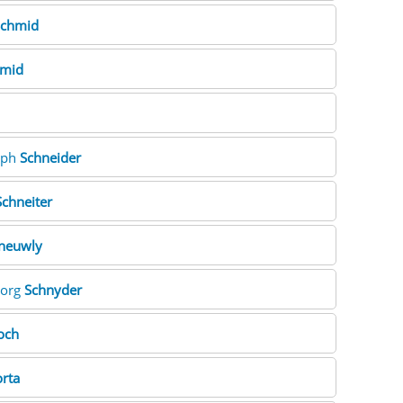
chmid
mid
toph
Schneider
Schneiter
neuwly
eorg
Schnyder
och
rta