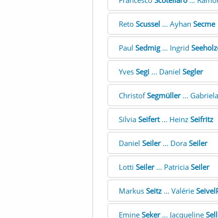
Francesco
Scotellaro
... Ram
Reto
Scussel
... Ayhan
Secme
Paul
Sedmig
... Ingrid
Seeholz
Yves
Segi
... Daniel
Segler
Christof
Segmüller
... Gabriel
Silvia
Seifert
... Heinz
Seifritz
Daniel
Seiler
... Dora
Seiler
Lotti
Seiler
... Patricia
Seiler
Markus
Seitz
... Valérie
Seivel
Emine
Seker
... Jacqueline
Sel