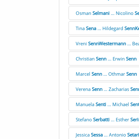
Osman
Selmani
... Nicolino
S
Tina
Sena
... Hildegard
SennK
Vreni
SennWestermann
... Be
Christian
Senn
... Erwin
Senn
Marcel
Senn
... Othmar
Senn
Verena
Senn
... Zacharias
Sen
Manuela
Senti
... Michael
Sent
Stefano
Serbatti
... Esther
Seri
Jessica
Sessa
... Antonio
Setar