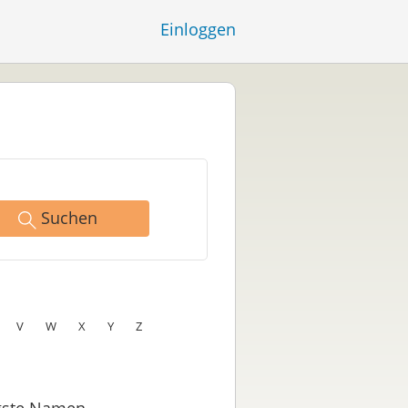
Einloggen
Suchen
V
W
X
Y
Z