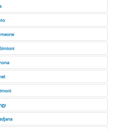
a
vio
imeone
Simioni
mona
net
imoni
ngy
adjana