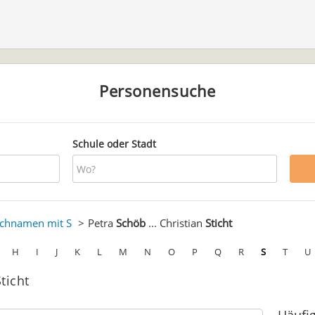
Personensuche
Schule oder Stadt
chnamen mit S
Petra
Schöb
... Christian
Sticht
H
I
J
K
L
M
N
O
P
Q
R
S
T
U
ticht