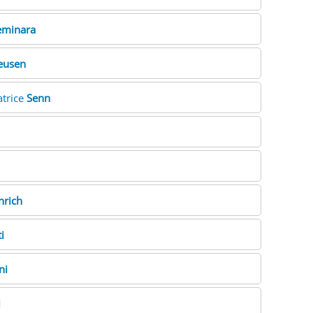
eminara
eusen
atrice
Senn
nrich
i
ni
i