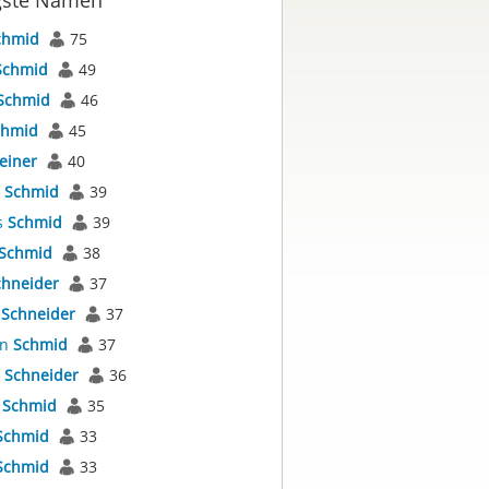
gste Namen
chmid
75
Schmid
49
Schmid
46
chmid
45
einer
40
s
Schmid
39
s
Schmid
39
Schmid
38
chneider
37
s
Schneider
37
an
Schmid
37
s
Schneider
36
a
Schmid
35
Schmid
33
Schmid
33