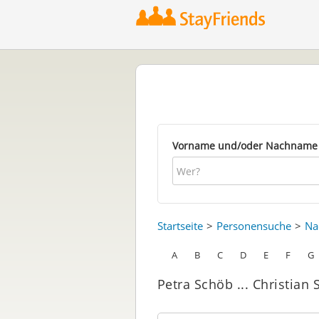
Vorname und/oder Nachname
Startseite
Personensuche
Na
A
B
C
D
E
F
G
Petra Schöb ... Christian S