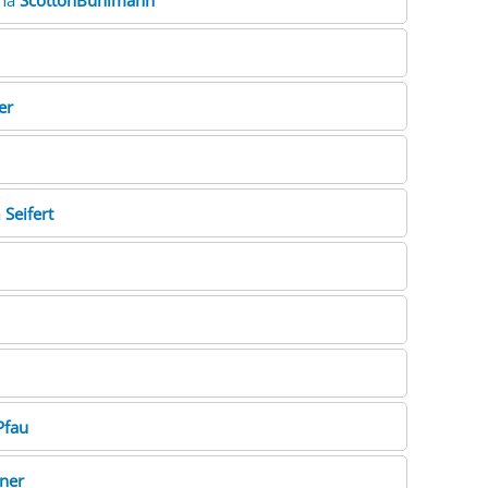
ona
ScottonBühlmann
er
a
Seifert
Pfau
lner