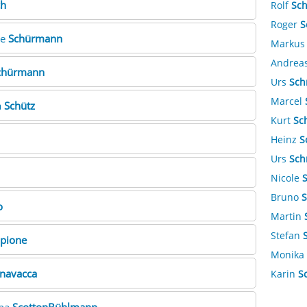
ch
Rolf
Sc
Roger
S
he
Schürmann
Marku
Andrea
chürmann
Urs
Sch
Marcel
a
Schütz
Kurt
Sc
Heinz
S
Urs
Sch
Nicole
Bruno
S
o
Martin
Stefan
ipione
Monika
navacca
Karin
S