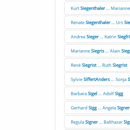
Kurt
Siegenthaler
... Mariann
Renate
Siegenthaler
... Urs
Si
Andrea
Sieger
... Katrin
Siegfr
Marianne
Siegris
... Alain
Sieg
René
Siegrist
... Ruth
Siegrist
Sylvie
SiffertAnders
... Sonja
S
Barbara
Sigel
... Adolf
Sigg
Gerhard
Sigg
... Angela
Signer
Regula
Signer
... Balthazar
Sig