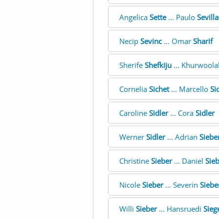
Angelica
Sette
... Paulo
Sevilla
Necip
Sevinc
... Omar
Sharif
Sherife
Shefkiju
... Khurwool
Cornelia
Sichet
... Marcello
Si
Caroline
Sidler
... Cora
Sidler
Werner
Sidler
... Adrian
Siebe
Christine
Sieber
... Daniel
Sie
Nicole
Sieber
... Severin
Siebe
Willi
Sieber
... Hansruedi
Sieg