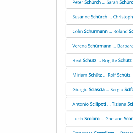
Peter
Schürch
... Sarah
Schür
Susanne
Schürch
... Christop
Colin
Schürmann
... Roland
S
Verena
Schürmann
... Barbar
Beat
Schütz
... Brigitte
Schütz
Miriam
Schütz
... Rolf
Schütz
Giorgio
Sciascia
... Sergio
Scif
Antonio
Scilipoti
... Tiziana
Sc
Lucia
Scolaro
... Gaetano
Scor