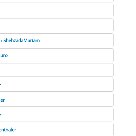
ah
ShehzadaMariam
curo
r
ber
r
enthaler