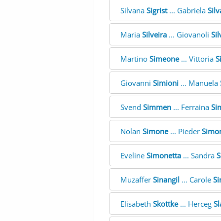
Silvana
Sigrist
... Gabriela
Silv
Maria
Silveira
... Giovanoli
Sil
Martino
Simeone
... Vittoria
S
Giovanni
Simioni
... Manuela
Svend
Simmen
... Ferraina
Si
Nolan
Simone
... Pieder
Simo
Eveline
Simonetta
... Sandra
S
Muzaffer
Sinangil
... Carole
Si
Elisabeth
Skottke
... Herceg
Sl