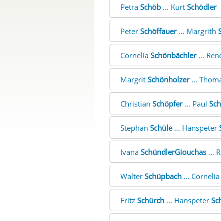
Petra
Schöb
... Kurt
Schödler
Peter
Schöffauer
... Margrith
Cornelia
Schönbächler
... Re
Margrit
Schönholzer
... Thom
Christian
Schöpfer
... Paul
Sc
Stephan
Schüle
... Hanspeter
Ivana
SchündlerGiouchas
... 
Walter
Schüpbach
... Corneli
Fritz
Schürch
... Hanspeter
Sc