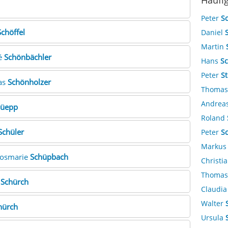
Häufi
Peter
S
Schöffel
Daniel
Martin
né
Schönbächler
Hans
S
Peter
St
as
Schönholzer
Thoma
Andrea
hüepp
Roland
Schüler
Peter
S
Marku
Rosmarie
Schüpbach
Christi
Thoma
a
Schürch
Claudi
Walter
hürch
Ursula