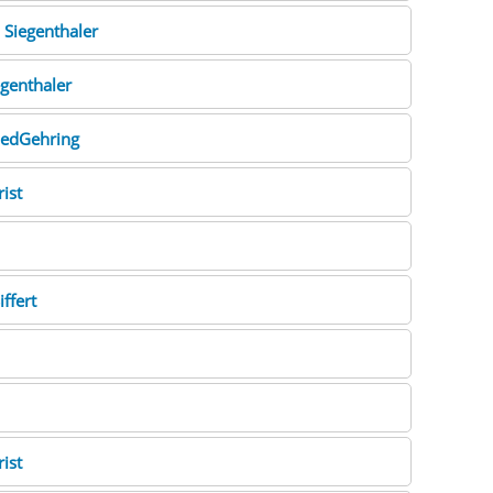
e
Siegenthaler
egenthaler
iedGehring
rist
iffert
rist