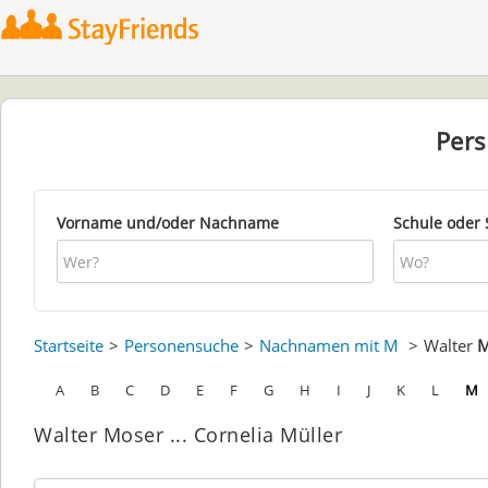
Per
Vorname und/oder Nachname
Schule oder 
Startseite
Personensuche
Nachnamen mit M
Walter
M
A
B
C
D
E
F
G
H
I
J
K
L
M
Walter Moser ... Cornelia Müller