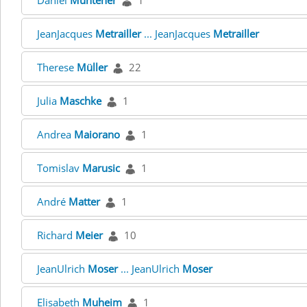
Daniel
Müntener
1
JeanJacques
Metrailler
... JeanJacques
Metrailler
Therese
Müller
22
Julia
Maschke
1
Andrea
Maiorano
1
Tomislav
Marusic
1
André
Matter
1
Richard
Meier
10
JeanUlrich
Moser
... JeanUlrich
Moser
Elisabeth
Muheim
1