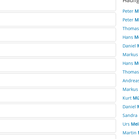
Häufi
Peter
M
Peter
M
Thoma
Hans
M
Daniel
Marku
Hans
Mü
Thoma
Andrea
Marku
Kurt
Mü
Daniel
Sandra
Urs
Mei
Martin