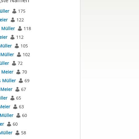
gste Namen
üller
175
eier
122
s
Müller
118
eier
112
Müller
105
s
Müller
102
ller
72
s
Meier
70
s
Müller
69
s
Meier
67
ller
65
Meier
63
Müller
60
er
60
Müller
58