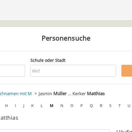
Personensuche
Schule oder Stadt
chnamen mit M
Jasmin
Müller
... Kerker
Matthias
H
I
J
K
L
M
N
O
P
Q
R
S
T
U
Matthias