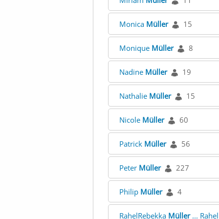
Miriam
Müller
11
Monica
Müller
15
Monique
Müller
8
Nadine
Müller
19
Nathalie
Müller
15
Nicole
Müller
60
Patrick
Müller
56
Peter
Müller
227
Philip
Müller
4
RahelRebekka
Müller
... Rah