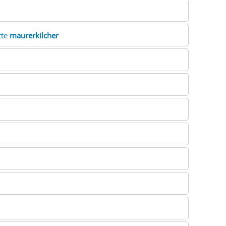
itte
maurerkilcher