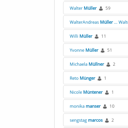
Walter
Müller
59
WalterAndreas
Müller
... Wal
Willi
Müller
11
Yvonne
Müller
51
Michaela
Müllner
2
Reto
Münger
1
Nicole
Müntener
1
monika
manser
10
sengstag
marcos
2