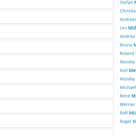
Stefan
Christi
Andrea
Urs
Mül
Andrea
Bruno
M
Roland
Monika
Rolf
Mei
Monika
Michae
René
M
Werne
Rolf
Mül
Roger
M