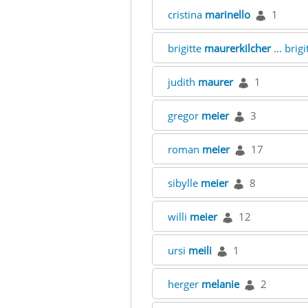
cristina
marinello
1
brigitte
maurerkilcher
... brig
judith
maurer
1
gregor
meier
3
roman
meier
17
sibylle
meier
8
willi
meier
12
ursi
meili
1
herger
melanie
2