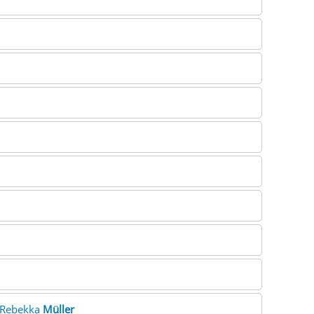
elRebekka
Müller