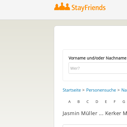
Vorname und/oder Nachname
Startseite
Personensuche
Na
A
B
C
D
E
F
G
Jasmin Müller ... Kerker 