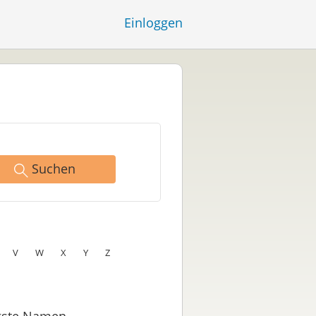
Einloggen
Suchen
V
W
X
Y
Z