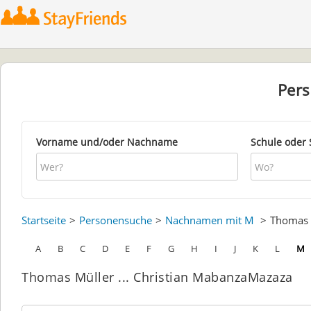
Per
Vorname und/oder Nachname
Schule oder 
Startseite
Personensuche
Nachnamen mit M
Thomas
A
B
C
D
E
F
G
H
I
J
K
L
M
Thomas Müller ... Christian MabanzaMazaza