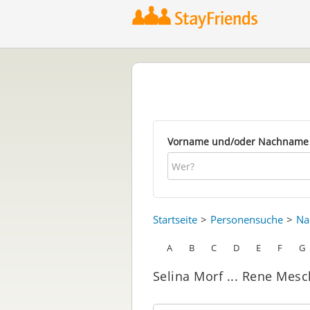
Vorname und/oder Nachname
Startseite
Personensuche
Na
A
B
C
D
E
F
G
Selina Morf ... Rene Me