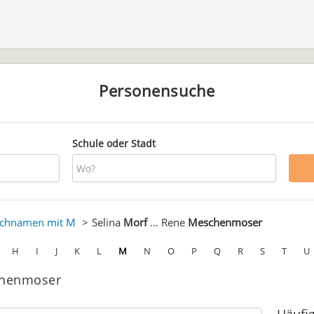
Personensuche
Schule oder Stadt
chnamen mit M
Selina
Morf
... Rene
Meschenmoser
H
I
J
K
L
M
N
O
P
Q
R
S
T
U
schenmoser