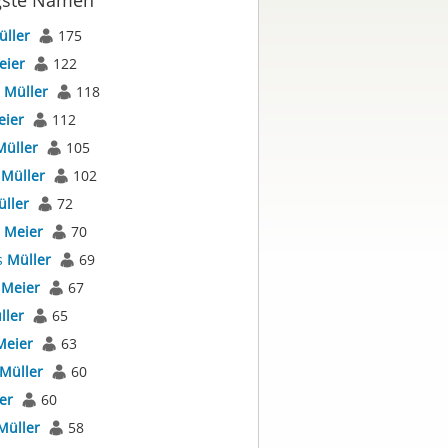
gste Namen
üller
175
eier
122
s
Müller
118
eier
112
Müller
105
s
Müller
102
ller
72
s
Meier
70
s
Müller
69
s
Meier
67
ller
65
Meier
63
Müller
60
er
60
Müller
58