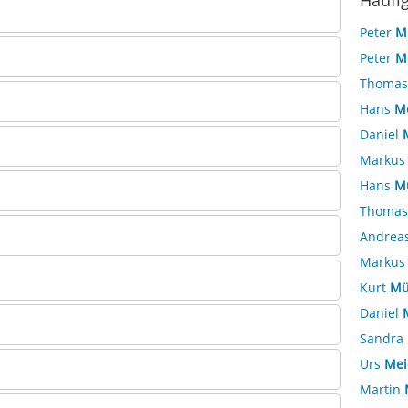
Häufi
Peter
M
Peter
M
Thoma
Hans
M
Daniel
Marku
Hans
Mü
Thoma
Andrea
Marku
Kurt
Mü
Daniel
Sandra
Urs
Mei
Martin