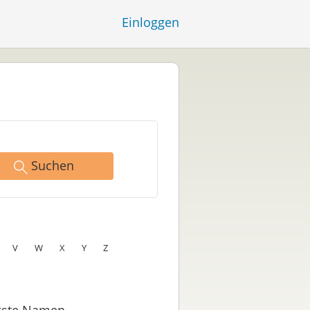
Einloggen
Suchen
V
W
X
Y
Z