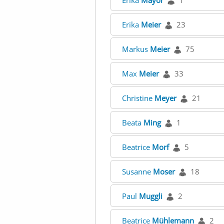
Erika
Mayor
1
Erika
Meier
23
Markus
Meier
75
Max
Meier
33
Christine
Meyer
21
Beata
Ming
1
Beatrice
Morf
5
Susanne
Moser
18
Paul
Muggli
2
Beatrice
Mühlemann
2