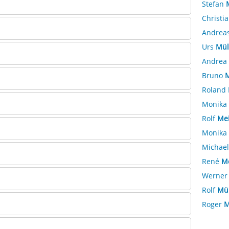
Stefan
Christi
Andrea
Urs
Mül
Andrea
Bruno
M
Roland
Monika
Rolf
Mei
Monika
Michae
René
M
Werne
Rolf
Mül
Roger
M