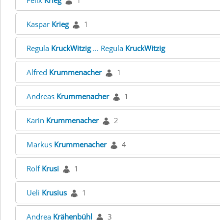
Felix
Krieg
1
Kaspar
Krieg
1
Regula
KruckWitzig
... Regula
KruckWitzig
Alfred
Krummenacher
1
Andreas
Krummenacher
1
Karin
Krummenacher
2
Markus
Krummenacher
4
Rolf
Krusi
1
Ueli
Krusius
1
Andrea
Krähenbühl
3