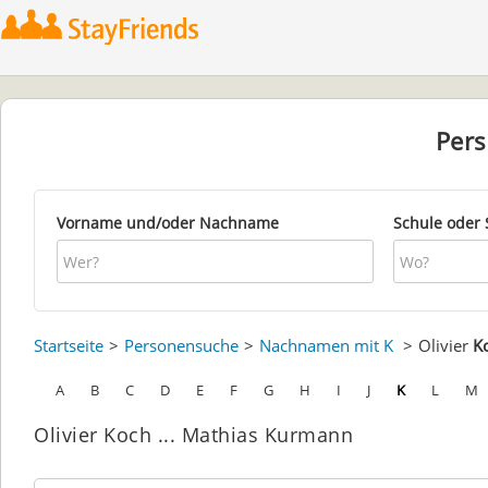
Per
Vorname und/oder Nachname
Schule oder 
Startseite
Personensuche
Nachnamen mit K
Olivier
K
A
B
C
D
E
F
G
H
I
J
K
L
M
Olivier Koch ... Mathias Kurmann