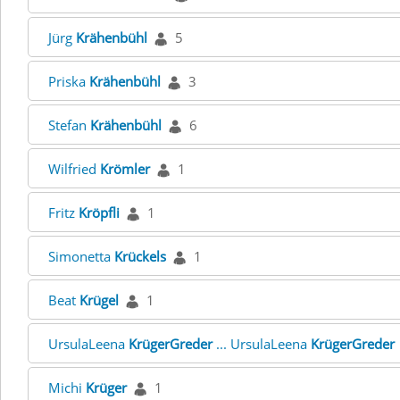
Jürg
Krähenbühl
5
Priska
Krähenbühl
3
Stefan
Krähenbühl
6
Wilfried
Krömler
1
Fritz
Kröpfli
1
Simonetta
Krückels
1
Beat
Krügel
1
UrsulaLeena
KrügerGreder
... UrsulaLeena
KrügerGreder
Michi
Krüger
1