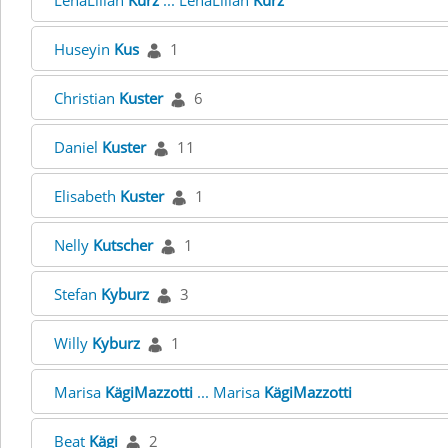
LenaLilian
Kurz
... LenaLilian
Kurz
Huseyin
Kus
1
Christian
Kuster
6
Daniel
Kuster
11
Elisabeth
Kuster
1
Nelly
Kutscher
1
Stefan
Kyburz
3
Willy
Kyburz
1
Marisa
KägiMazzotti
... Marisa
KägiMazzotti
Beat
Kägi
2