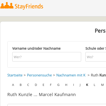
Per
Vorname und/oder Nachname
Schule oder 
Startseite
Personensuche
Nachnamen mit K
Ruth
Kun
A
B
C
D
E
F
G
H
I
J
K
L
M
Ruth Kunzle ... Marcel Kaufmann