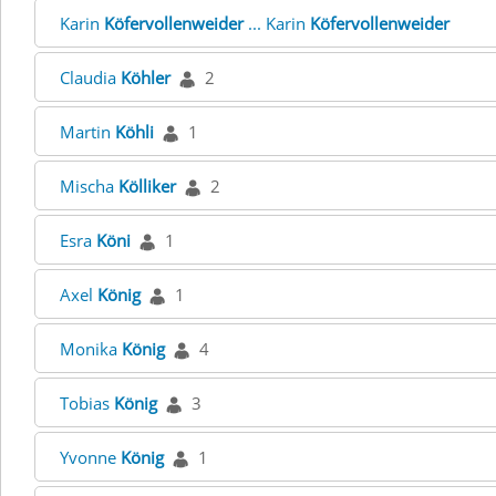
Karin
Köfervollenweider
... Karin
Köfervollenweider
Claudia
Köhler
2
Martin
Köhli
1
Mischa
Kölliker
2
Esra
Köni
1
Axel
König
1
Monika
König
4
Tobias
König
3
Yvonne
König
1