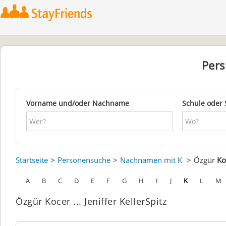
Per
Vorname und/oder Nachname
Schule oder 
Startseite
Personensuche
Nachnamen mit K
Özgür
Ko
A
B
C
D
E
F
G
H
I
J
K
L
M
Özgür Kocer ... Jeniffer KellerSpitz