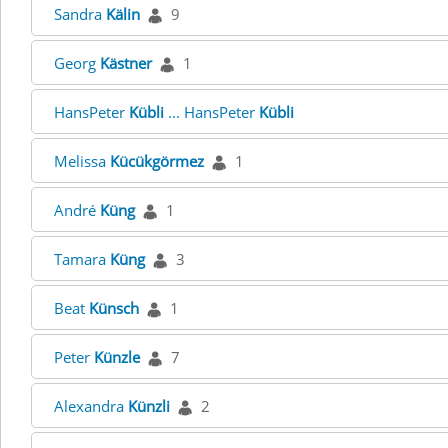
Sandra
Kälin
9
Georg
Kästner
1
HansPeter
Kübli
... HansPeter
Kübli
Melissa
Kücükgörmez
1
André
Küng
1
Tamara
Küng
3
Beat
Künsch
1
Peter
Künzle
7
Alexandra
Künzli
2