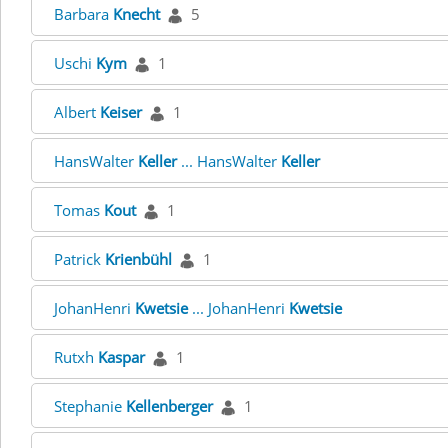
Barbara
Knecht
5
Uschi
Kym
1
Albert
Keiser
1
HansWalter
Keller
... HansWalter
Keller
Tomas
Kout
1
Patrick
Krienbühl
1
JohanHenri
Kwetsie
... JohanHenri
Kwetsie
Rutxh
Kaspar
1
Stephanie
Kellenberger
1