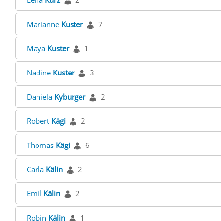
Lena
Kurz
2
Marianne
Kuster
7
Maya
Kuster
1
Nadine
Kuster
3
Daniela
Kyburger
2
Robert
Kägi
2
Thomas
Kägi
6
Carla
Kälin
2
Emil
Kälin
2
Robin
Kälin
1