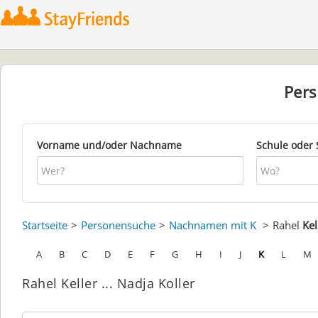
Per
Vorname und/oder Nachname
Schule oder 
Startseite
Personensuche
Nachnamen mit K
Rahel
Kel
A
B
C
D
E
F
G
H
I
J
K
L
M
Rahel Keller ... Nadja Koller