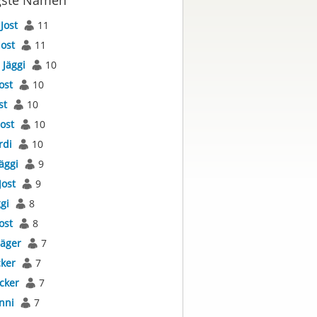
gste Namen
s
Jost
11
Jost
11
s
Jäggi
10
ost
10
st
10
Jost
10
rdi
10
äggi
9
Jost
9
gi
8
ost
8
Jäger
7
cker
7
cker
7
nni
7