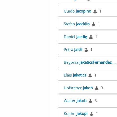
Guido
Jacopino
1
Stefan
Jaecklin
1
Daniel
Jaedig
1
Petra
Jaisli
1
Begonia
JakaticsFernandez
..
Elais
Jakatics
1
Hofstetter
Jakob
3
Walter
Jakob
8
Kujtim
Jakupi
1