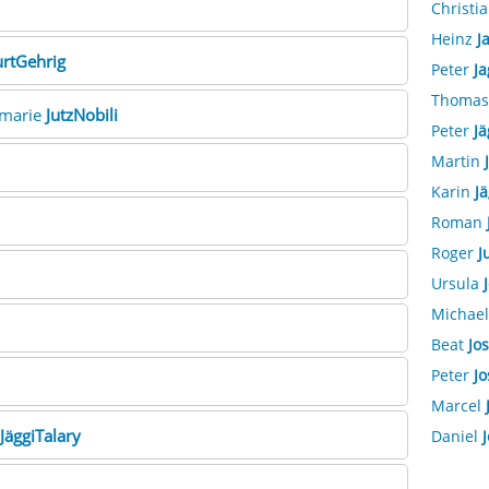
Christi
Heinz
J
urtGehrig
Peter
Ja
Thoma
emarie
JutzNobili
Peter
Jä
Martin
Karin
J
Roman
Roger
J
Ursula
Michae
Beat
Jos
Peter
Jo
Marcel
JäggiTalary
Daniel