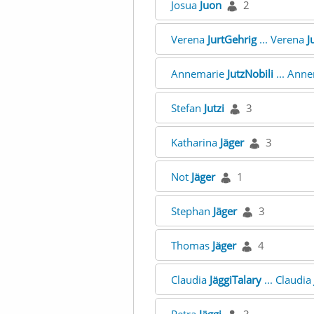
Josua
Juon
2
Verena
JurtGehrig
... Verena
J
Annemarie
JutzNobili
... Ann
Stefan
Jutzi
3
Katharina
Jäger
3
Not
Jäger
1
Stephan
Jäger
3
Thomas
Jäger
4
Claudia
JäggiTalary
... Claudia