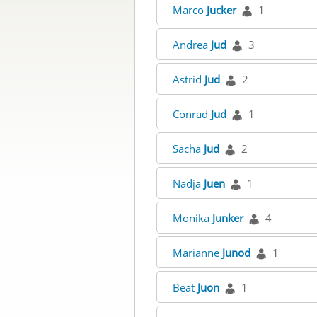
Marco
Jucker
1
Andrea
Jud
3
Astrid
Jud
2
Conrad
Jud
1
Sacha
Jud
2
Nadja
Juen
1
Monika
Junker
4
Marianne
Junod
1
Beat
Juon
1