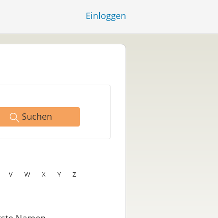
Einloggen
Suchen
V
W
X
Y
Z