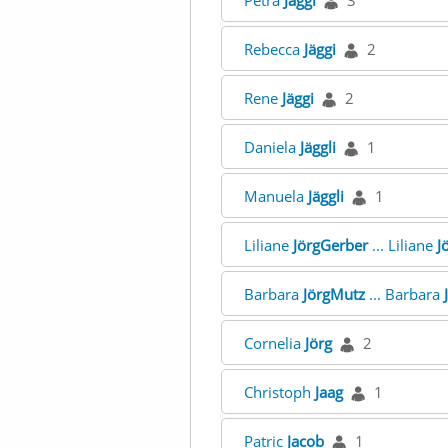
Petra
Jäggi
3
Rebecca
Jäggi
2
Rene
Jäggi
2
Daniela
Jäggli
1
Manuela
Jäggli
1
Liliane
JörgGerber
... Liliane
J
Barbara
JörgMutz
... Barbara
Cornelia
Jörg
2
Christoph
Jaag
1
Patric
Jacob
1