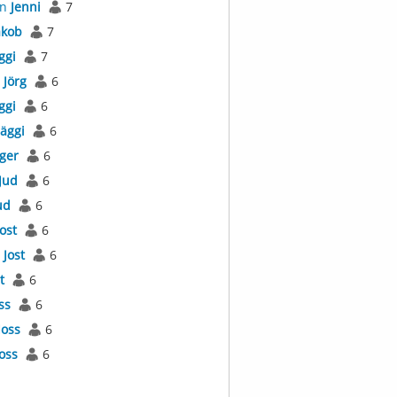
an
Jenni
7
akob
7
ggi
7
s
Jörg
6
ggi
6
Jäggi
6
äger
6
Jud
6
ud
6
Jost
6
l
Jost
6
t
6
ss
6
Joss
6
Joss
6