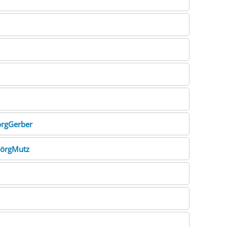
örgGerber
JörgMutz