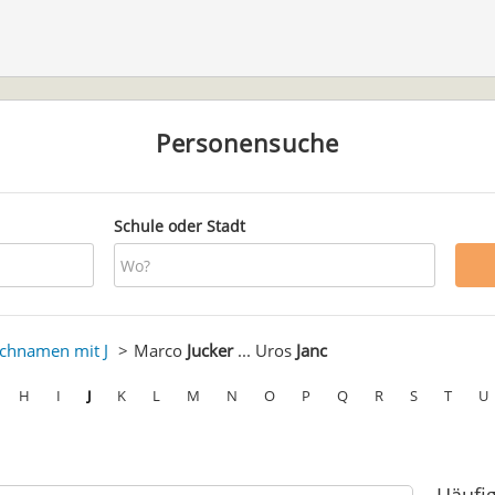
Personensuche
Schule oder Stadt
chnamen mit J
Marco
Jucker
... Uros
Janc
H
I
J
K
L
M
N
O
P
Q
R
S
T
U