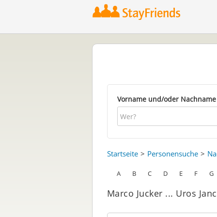
Vorname und/oder Nachname
Startseite
Personensuche
Na
A
B
C
D
E
F
G
Marco Jucker ... Uros Janc