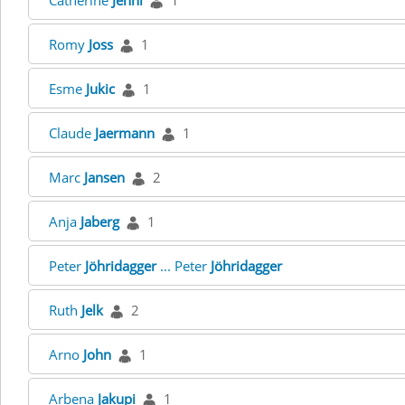
Catherine
Jenni
1
Romy
Joss
1
Esme
Jukic
1
Claude
Jaermann
1
Marc
Jansen
2
Anja
Jaberg
1
Peter
Jöhridagger
... Peter
Jöhridagger
Ruth
Jelk
2
Arno
John
1
Arbena
Jakupi
1