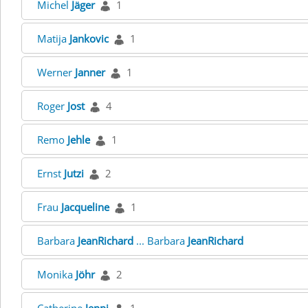
Michel
Jäger
1
Matija
Jankovic
1
Werner
Janner
1
Roger
Jost
4
Remo
Jehle
1
Ernst
Jutzi
2
Frau
Jacqueline
1
Barbara
JeanRichard
... Barbara
JeanRichard
Monika
Jöhr
2