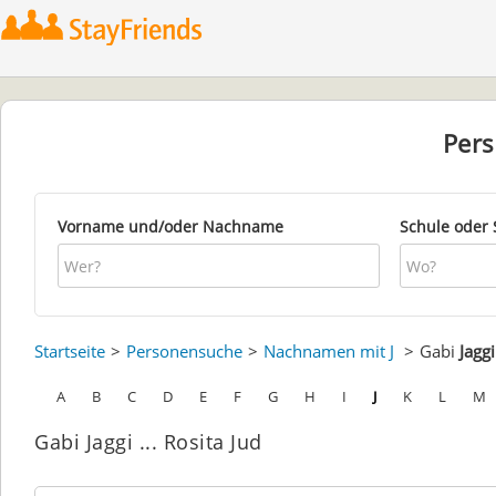
Per
Vorname und/oder Nachname
Schule oder 
Startseite
Personensuche
Nachnamen mit J
Gabi
Jaggi
A
B
C
D
E
F
G
H
I
J
K
L
M
Gabi Jaggi ... Rosita Jud