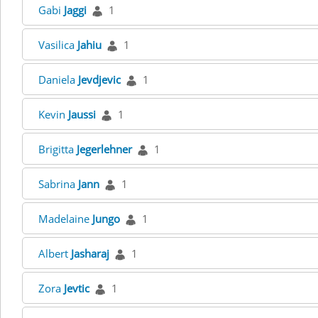
Gabi
Jaggi
1
Vasilica
Jahiu
1
Daniela
Jevdjevic
1
Kevin
Jaussi
1
Brigitta
Jegerlehner
1
Sabrina
Jann
1
Madelaine
Jungo
1
Albert
Jasharaj
1
Zora
Jevtic
1