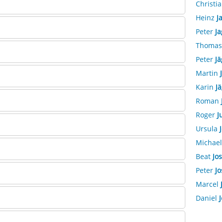
Christi
Heinz
J
Peter
Ja
Thoma
Peter
Jä
Martin
Karin
J
Roman
Roger
J
Ursula
Michae
Beat
Jos
Peter
Jo
Marcel
Daniel