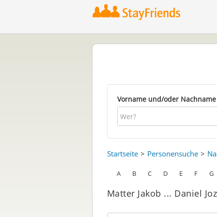
Vorname und/oder Nachname
Startseite
Personensuche
Na
A
B
C
D
E
F
G
Matter Jakob ... Daniel Jo