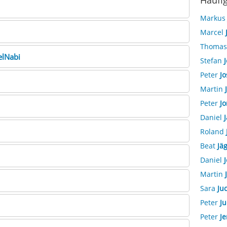
Häufi
Marku
Marcel
Thoma
elNabi
Stefan
J
Peter
Jo
Martin
Peter
Jo
Daniel
J
Roland
Beat
Jäg
Daniel
J
Martin
Sara
Ju
Peter
Ju
Peter
Je