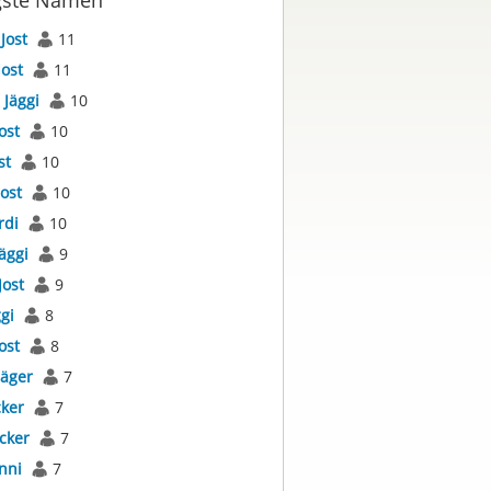
gste Namen
s
Jost
11
Jost
11
s
Jäggi
10
ost
10
st
10
Jost
10
rdi
10
äggi
9
Jost
9
gi
8
ost
8
Jäger
7
cker
7
cker
7
nni
7