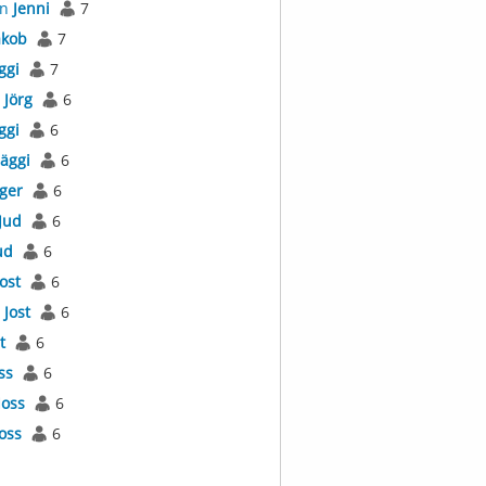
an
Jenni
7
akob
7
ggi
7
s
Jörg
6
ggi
6
Jäggi
6
äger
6
Jud
6
ud
6
Jost
6
l
Jost
6
t
6
ss
6
Joss
6
Joss
6