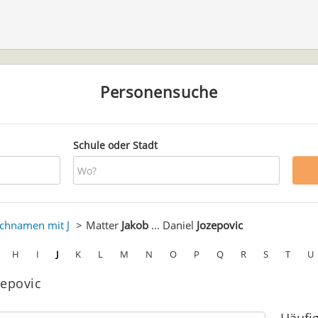
Personensuche
Schule oder Stadt
chnamen mit J
Matter
Jakob
... Daniel
Jozepovic
H
I
J
K
L
M
N
O
P
Q
R
S
T
U
zepovic