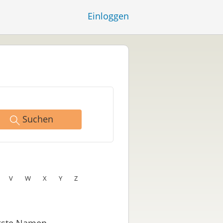
Einloggen
Suchen
V
W
X
Y
Z