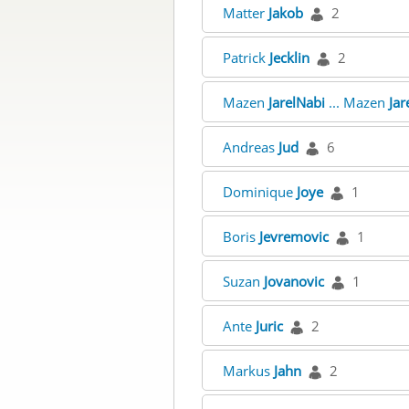
Matter
Jakob
2
Patrick
Jecklin
2
Mazen
JarelNabi
... Mazen
Jar
Andreas
Jud
6
Dominique
Joye
1
Boris
Jevremovic
1
Suzan
Jovanovic
1
Ante
Juric
2
Markus
Jahn
2