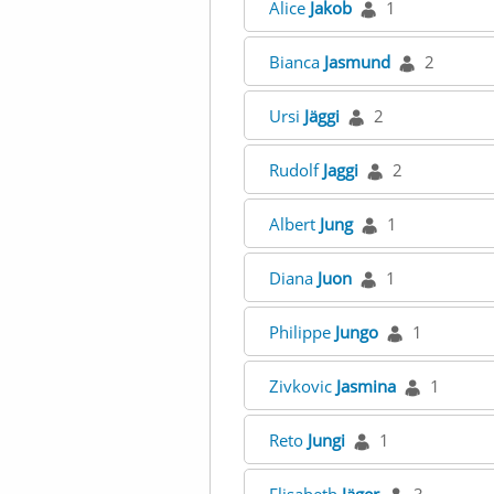
Alice
Jakob
1
Bianca
Jasmund
2
Ursi
Jäggi
2
Rudolf
Jaggi
2
Albert
Jung
1
Diana
Juon
1
Philippe
Jungo
1
Zivkovic
Jasmina
1
Reto
Jungi
1