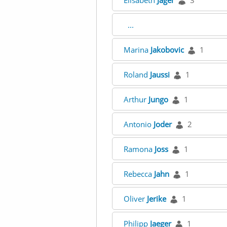
Elisabeth
Jäger
3
...
Marina
Jakobovic
1
Roland
Jaussi
1
Arthur
Jungo
1
Antonio
Joder
2
Ramona
Joss
1
Rebecca
Jahn
1
Oliver
Jerike
1
Philipp
Jaeger
1