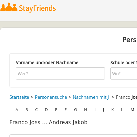
Per
Vorname und/oder Nachname
Schule oder 
Startseite
Personensuche
Nachnamen mit J
Franco
Jo
A
B
C
D
E
F
G
H
I
J
K
L
M
Franco Joss ... Andreas Jakob