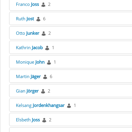
Franco
Joss
2
Ruth
Jost
6
Otto
Junker
2
Kathrin
Jacob
1
Monique
John
1
Martin
Jäger
6
Gian
Jörger
2
Kelsang
Jordenkhangsar
1
Elsbeth
Joss
2