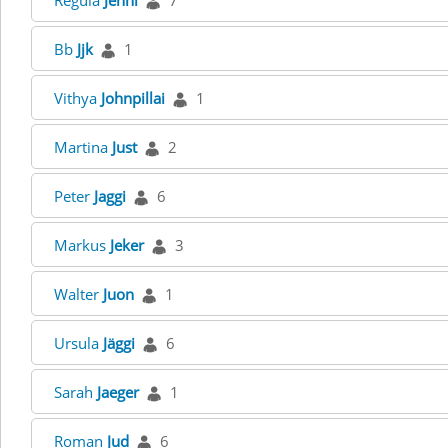
Regula
Jenni
7
Bb
Jjk
1
Vithya
Johnpillai
1
Martina
Just
2
Peter
Jaggi
6
Markus
Jeker
3
Walter
Juon
1
Ursula
Jäggi
6
Sarah
Jaeger
1
Roman
Jud
6